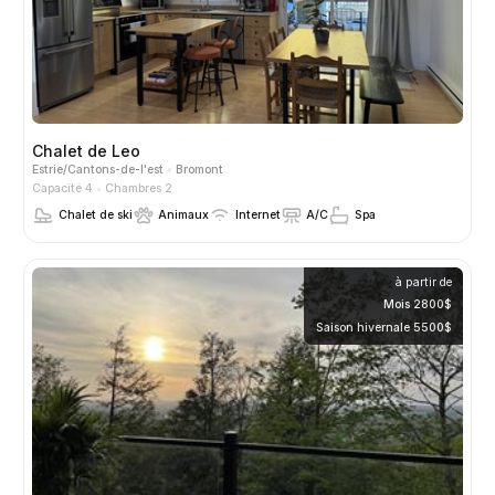
Chalet de Leo
Estrie/Cantons-de-l'est
Bromont
Capacité 4
Chambres 2
Chalet de ski
Animaux
Internet
A/C
Spa
à partir de
Mois 2800$
Saison hivernale 5500$