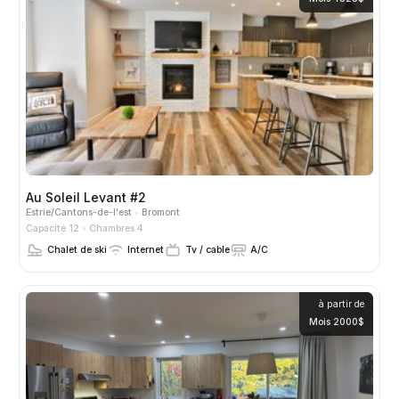
Au Soleil Levant #2
Estrie/Cantons-de-l'est
Bromont
Capacité 12
Chambres 4
Chalet de ski
Internet
Tv / cable
A/C
à partir de
Mois 2000$