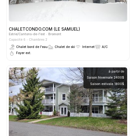
CHALETCONDO.COM (LE SAMUEL)
Estrie/Cantons-de-l'est
Bromont
Capacité 6
Chambres 2
Chalet bord de l'eau
Chalet de ski
Internet
A/C
Foyer ext.
à partir de
Saison hivernale 2400$
Saison estivale 1800$