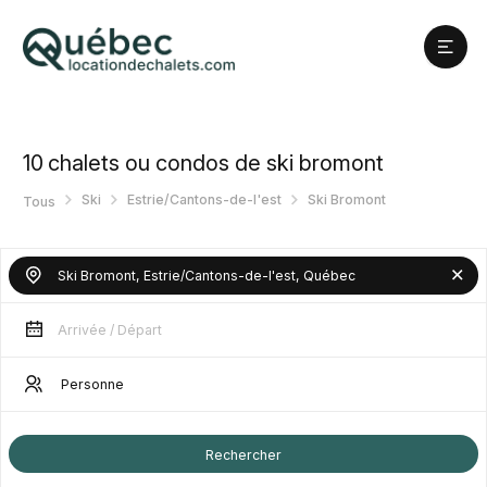
10
chalets ou condos de ski bromont
Ski
Estrie/Cantons-de-l'est
Ski Bromont
Tous