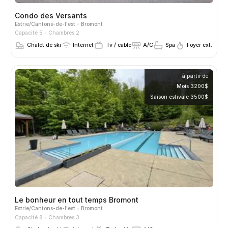
Condo des Versants
Estrie/Cantons-de-l'est
Bromont
Capacité 5
Chambres 2
Chalet de ski
Internet
Tv / cable
A/C
Spa
Foyer ext.
à partir de
Mois 3200$
Saison estivale 3500$
Le bonheur en tout temps Bromont
Estrie/Cantons-de-l'est
Bromont
Capacité 8
Chambres 3