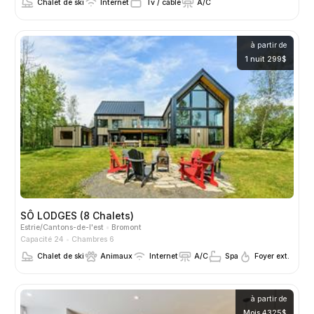
Chalet de ski
Internet
Tv / cable
A/C
à partir de
1 nuit 299$
SÔ LODGES (8 Chalets)
Estrie/Cantons-de-l'est
Bromont
Capacité 24
Chambres 6
Chalet de ski
Animaux
Internet
A/C
Spa
Foyer ext.
à partir de
Mois 4325$