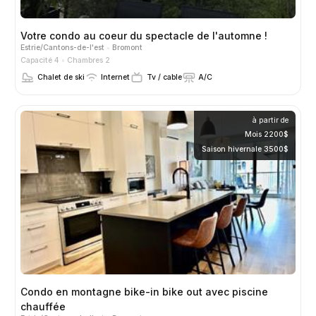
Votre condo au coeur du spectacle de l'automne !
Estrie/Cantons-de-l'est
Bromont
Capacité 4
Chambres 2
Chalet de ski
Internet
Tv / cable
A/C
à partir de
Mois 2200$
Saison hivernale 3500$
Condo en montagne bike-in bike out avec piscine
chauffée