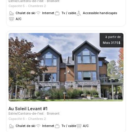
Estrie/Cantons-de-l'est
Bromont
Capacité 5
Chambres 2
Chalet de ski
Internet
Tv / cable
Accessible handicapés
A/C
à partir de
Mois 3175$
Au Soleil Levant #1
Estrie/Cantons-de-l'est
Bromont
Capacité 6
Chambres 2
Chalet de ski
Internet
Tv / cable
A/C