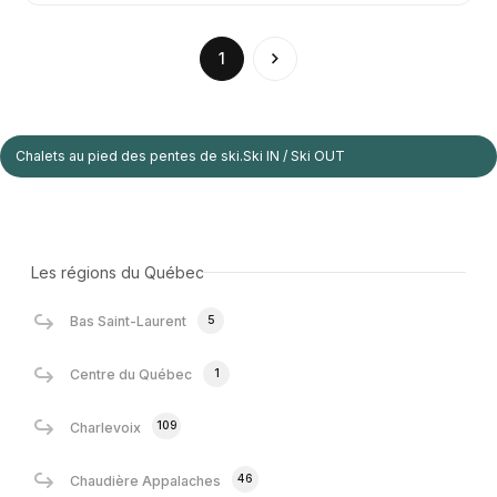
(current)
1
Chalets au pied des pentes de ski.Ski IN / Ski OUT
Les régions du Québec
5
Bas Saint-Laurent
1
Centre du Québec
109
Charlevoix
46
Chaudière Appalaches