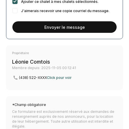
Ajouter ce chalet à mes chalets sélectionnés.
J'aimerais recevoir une copie courriel du message.
Envoyer le message
Propriétaire
Léonie Comtois
Membre depuis: 2025-11-05 00:12:41
(438) 522-XXXX
Click pour voir
*Champ obligatoire
Ce formulaire est exclusivement réservé aux demandes de
renseignement auprès de nos annonceurs, pour la location
de leur hébergement. Toute autre utilisation est interdite et
illégale.