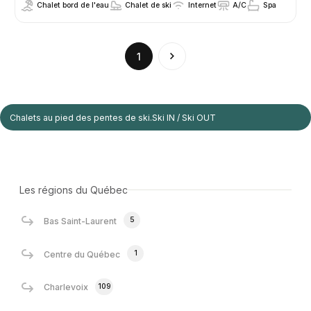
Chalet bord de l'eau
Chalet de ski
Internet
A/C
Spa
(current)
1
Chalets au pied des pentes de ski.Ski IN / Ski OUT
Les régions du Québec
5
Bas Saint-Laurent
1
Centre du Québec
109
Charlevoix