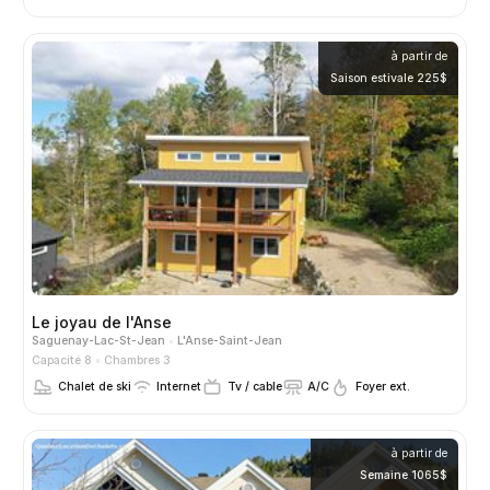
à partir de
Saison estivale 225$
Le joyau de l'Anse
Saguenay-Lac-St-Jean
L'Anse-Saint-Jean
Capacité 8
Chambres 3
Chalet de ski
Internet
Tv / cable
A/C
Foyer ext.
à partir de
Semaine 1065$