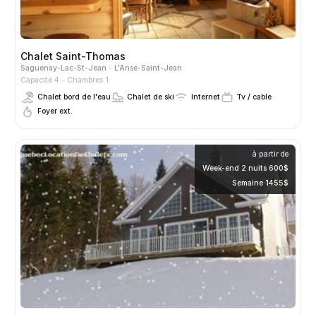
Chalet Saint-Thomas
Saguenay-Lac-St-Jean
L'Anse-Saint-Jean
Capacité 4
Chambres 1
Chalet bord de l'eau
Chalet de ski
Internet
Tv / cable
Foyer ext.
à partir de
Week-end 2 nuits 600$
Semaine 1455$