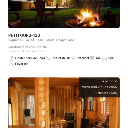
PETITOURS-130
Saguenay-Lac-St-Jean
Maria-Chapdelaine
Location
MonsieurChalets
Capacité 6
Chambres 2
Chalet bord de l'eau
Chalet de ski
Internet
A/C
Spa
Foyer ext.
à partir de
Week-end 2 nuits 285$
Semaine 750$