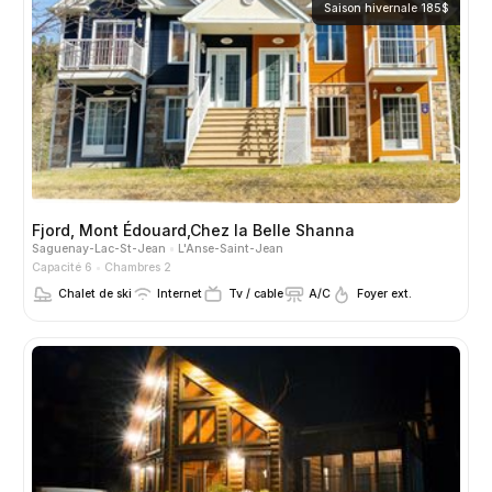
Saison hivernale 185$
Fjord, Mont Édouard,Chez la Belle Shanna
Saguenay-Lac-St-Jean
L'Anse-Saint-Jean
Capacité 6
Chambres 2
Chalet de ski
Internet
Tv / cable
A/C
Foyer ext.