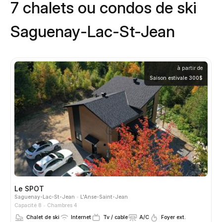
7 chalets ou condos de ski
Saguenay-Lac-St-Jean
à partir de
Saison estivale 300$
Le SPOT
Saguenay-Lac-St-Jean
L'Anse-Saint-Jean
Capacité 8
Chambres 4
Chalet de ski
Internet
Tv / cable
A/C
Foyer ext.