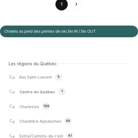
(current)
1
Chalets au pied des pentes de ski.Ski IN / Ski OUT
Les régions du Québec
5
Bas Saint-Laurent
1
Centre du Québec
109
Charlevoix
46
Chaudière Appalaches
41
Estrie/Cantons-de-l'est