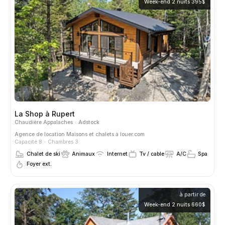
Week-end 2 nuits 395$
La Shop à Rupert
Chaudière Appalaches
Adstock
Agence de location
Maisons et chalets à louer.com
Capacité 8
Chambres 3
Chalet de ski
Animaux
Internet
Tv / cable
A/C
Spa
Foyer ext.
à partir de
Week-end 2 nuits 660$