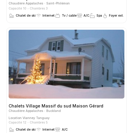
Chaudière Appalaches
Saint-Philémon
Capacité 10
Chambres 3
Chalet de ski
Internet
Tv / cable
A/C
Spa
Foyer ext.
Chalets Village Massif du sud Maison Gérard
Chaudière Appalaches
Buckland
Location
Vianney Tanguay
Capacité 12
Chambres 5
Chalet de ski
Internet
A/C