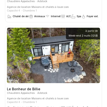
Chaudière Appalaches
Adstock
Agence de location
Maisons et chalets à louer.com
Capacité 4
Chambres 1
Chalet de ski
Animaux
Internet
A/C
Spa
Foyer ext.
à partir de
Week-end 2 nuits 325$
Le Bonheur de Billie
Chaudière Appalaches
Adstock
Agence de location
Maisons et chalets à louer.com
Capacité 4
Chambres 1