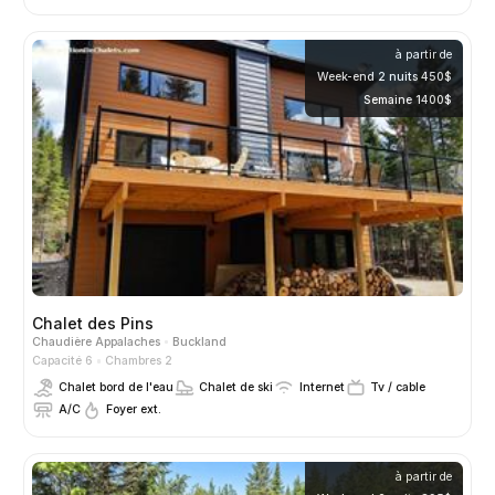
à partir de
Week-end 2 nuits 450$
Semaine 1400$
Chalet des Pins
Chaudière Appalaches
Buckland
Capacité 6
Chambres 2
Chalet bord de l'eau
Chalet de ski
Internet
Tv / cable
A/C
Foyer ext.
à partir de