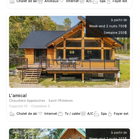
Chalet de ski
Animaux
Internet
A/C
Spa
Foyer ext.
à partir de
Week-end 2 nuits 700$
Semaine 250$
L'amical
Chaudière Appalaches
Saint-Philémon
Capacité 10
Chambres 5
Chalet de ski
Internet
Tv / cable
A/C
Spa
Foyer ext.
à partir de
Week-end 2 nuits 355$