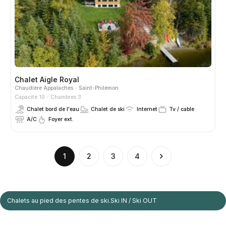
Chalet Aigle Royal
Chaudière Appalaches
Saint-Philémon
Capacité 10
Chambres 3
Chalet bord de l'eau
Chalet de ski
Internet
Tv / cable
A/C
Foyer ext.
(current)
1
2
3
4
Chalets au pied des pentes de ski.Ski IN / Ski OUT