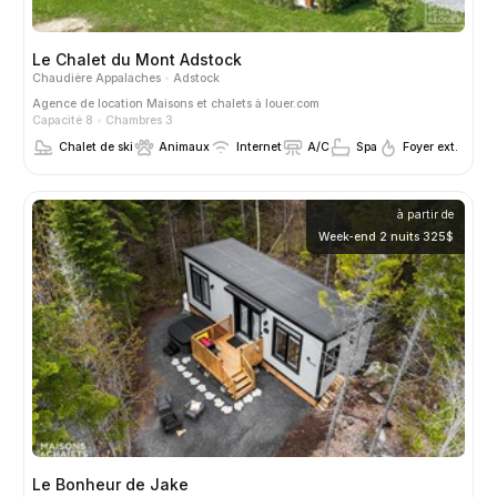
Le Chalet du Mont Adstock
Chaudière Appalaches
Adstock
Agence de location
Maisons et chalets à louer.com
Capacité 8
Chambres 3
Chalet de ski
Animaux
Internet
A/C
Spa
Foyer ext.
à partir de
Week-end 2 nuits 325$
Le Bonheur de Jake