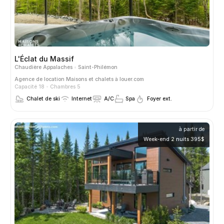
L'Éclat du Massif
Chaudière Appalaches
Saint-Philémon
Agence de location
Maisons et chalets à louer.com
Capacité 18
Chambres 5
Chalet de ski
Internet
A/C
Spa
Foyer ext.
à partir de
Week-end 2 nuits 395$