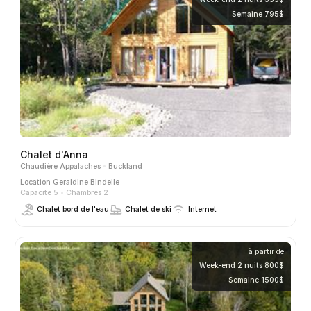
Semaine 795$
Chalet d'Anna
Chaudière Appalaches
Buckland
Location
Geraldine Bindelle
Capacité 5
Chambres 2
Chalet bord de l'eau
Chalet de ski
Internet
à partir de
Week-end 2 nuits 800$
Semaine 1500$