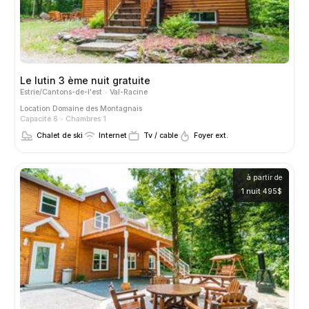
Le lutin 3 ème nuit gratuite
Estrie/Cantons-de-l'est
Val-Racine
Location
Domaine des Montagnais
Capacité 6
Chambres 1
Chalet de ski
Internet
Tv / cable
Foyer ext.
à partir de
1 nuit 495$