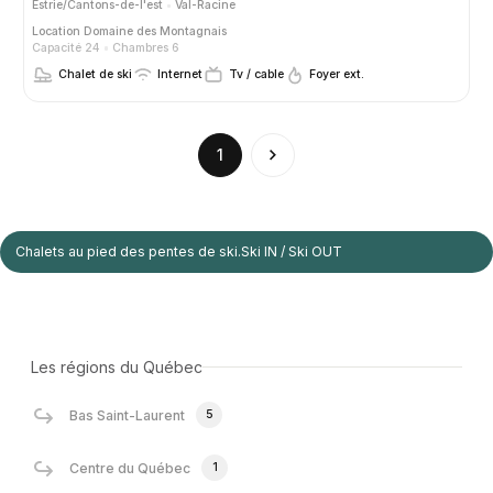
Estrie/Cantons-de-l'est
Val-Racine
Location
Domaine des Montagnais
Capacité 24
Chambres 6
Chalet de ski
Internet
Tv / cable
Foyer ext.
(current)
1
Chalets au pied des pentes de ski.Ski IN / Ski OUT
Les régions du Québec
5
Bas Saint-Laurent
1
Centre du Québec