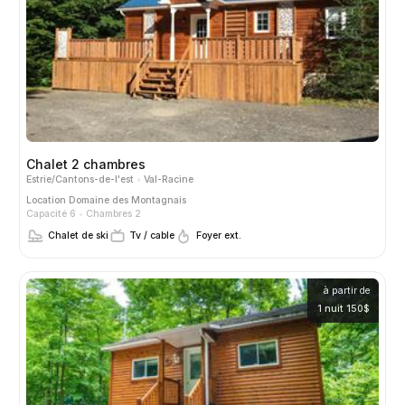
Chalet 2 chambres
Estrie/Cantons-de-l'est
Val-Racine
Location
Domaine des Montagnais
Capacité 6
Chambres 2
Chalet de ski
Tv / cable
Foyer ext.
à partir de
1 nuit 150$