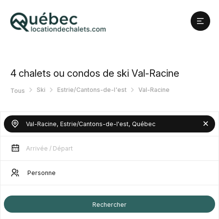
4
chalets ou condos de ski Val-Racine
Ski
Estrie/Cantons-de-l'est
Val-Racine
Tous