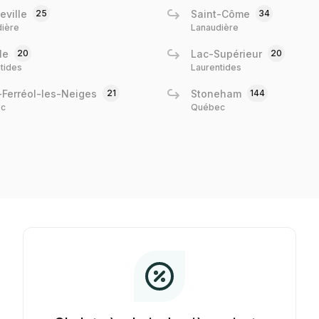
ville
25
Saint-Côme
34
dière
Lanaudière
le
20
Lac-Supérieur
20
tides
Laurentides
-Ferréol-les-Neiges
21
Stoneham
144
c
Québec