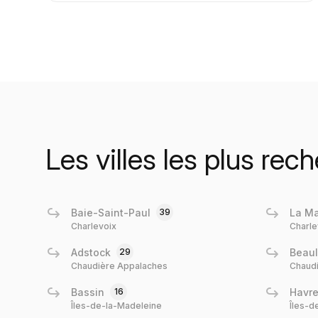
Les villes les plus re
Baie-Saint-Paul
39
La Ma
Charlevoix
Charle
Adstock
29
Beaul
Chaudière Appalaches
Chaud
Bassin
16
Havre
Îles-de-la-Madeleine
Îles-d