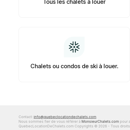
Tous les chalets à louer
Chalets ou condos de ski à louer.
Contact:
info@quebeclocationdechalets.com
Nous sommes fier de vous référer à
MonsieurChalets.com
pour a
QuebecLocationDeChalets.com Copyrights © 2026 - Tous droits