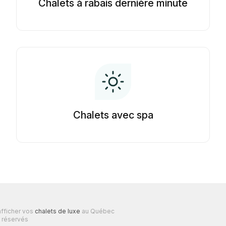
Chalets à rabais dernière minute
Chalets avec spa
fficher vos
chalets de luxe
au Québec
 réservés