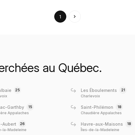
(current)
1
cherchées au Québec.
lbaie
25
Les Éboulements
21
voix
Charlevoix
ac-Garthby
15
Saint-Philémon
18
ière Appalaches
Chaudière Appalaches
-Aubert
26
Havre-aux-Maisons
18
e-la-Madeleine
Îles-de-la-Madeleine