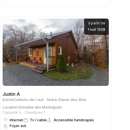
à partir de
1 nuit 150$
Justin A
Estrie/Cantons-de-l'est
Notre-Dame-des-Bois
Location
Domaine des Montagnais
Capacité 4
Chambres 1
Internet
Tv / cable
Accessible handicapés
Foyer ext.