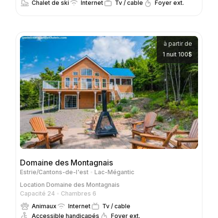
Chalet de ski
Internet
Tv / cable
Foyer ext.
à partir de
1 nuit 100$
Domaine des Montagnais
Estrie/Cantons-de-l'est
Lac-Mégantic
Location
Domaine des Montagnais
Capacité 24
Chambres 6
Animaux
Internet
Tv / cable
Accessible handicapés
Foyer ext.