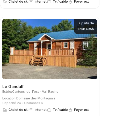
Chalet de ski
Internet
Tv / cable
Foyer ext.
à partir de
1 nuit 495$
Le Gandalf
Estrie/Cantons-de-l'est
Val-Racine
Location
Domaine des Montagnais
Capacité 24
Chambres 6
Chalet de ski
Internet
Tv / cable
Foyer ext.