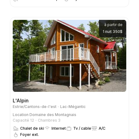
à partir de
1 nuit 350$
L'Alpin
Estrie/Cantons-de-l'est
Lac-Mégantic
Location
Domaine des Montagnais
Capacité 12
Chambres 3
Chalet de ski
Internet
Tv / cable
A/C
Foyer ext.