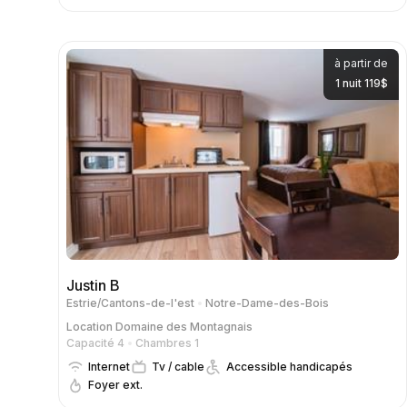
à partir de
1 nuit 119$
Justin B
Estrie/Cantons-de-l'est
Notre-Dame-des-Bois
Location
Domaine des Montagnais
Capacité 4
Chambres 1
Internet
Tv / cable
Accessible handicapés
Foyer ext.