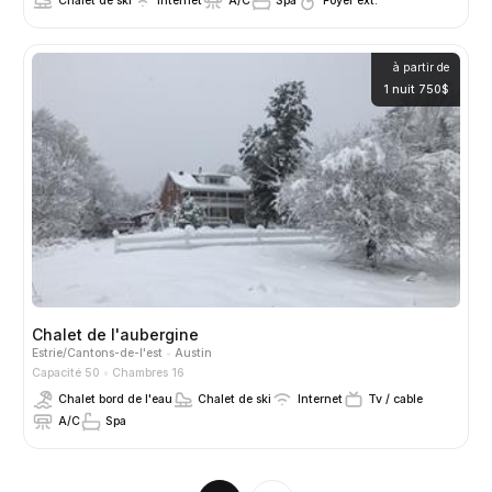
Chalet de ski
Internet
A/C
Spa
Foyer ext.
à partir de
1 nuit 750$
Chalet de l'aubergine
Estrie/Cantons-de-l'est
Austin
Capacité 50
Chambres 16
Chalet bord de l'eau
Chalet de ski
Internet
Tv / cable
A/C
Spa