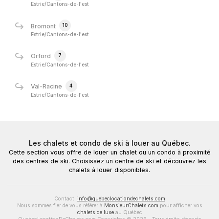
Estrie/Cantons-de-l'est
10
Bromont
Estrie/Cantons-de-l'est
7
Orford
Estrie/Cantons-de-l'est
4
Val-Racine
Estrie/Cantons-de-l'est
Les chalets et condo de ski à louer au Québec.
Cette section vous offre de louer un chalet ou un condo à proximité
des centres de ski. Choisissez un centre de ski et découvrez les
chalets à louer disponibles.
Contact:
info@quebeclocationdechalets.com
Nous sommes fier de vous référer à
MonsieurChalets.com
pour afficher vos
chalets de luxe
au Québec