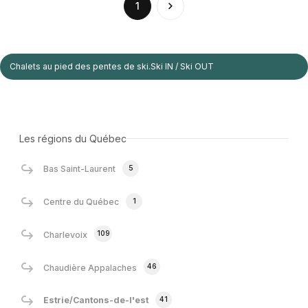
(current)
1
Chalets au pied des pentes de ski.Ski IN / Ski OUT
Les régions du Québec
5
Bas Saint-Laurent
1
Centre du Québec
109
Charlevoix
46
Chaudière Appalaches
41
Estrie/Cantons-de-l'est