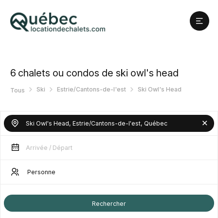
6
chalets ou condos de ski owl's head
Ski
Estrie/Cantons-de-l'est
Ski Owl's Head
Tous