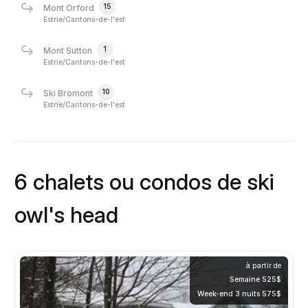
15
Mont Orford
Estrie/Cantons-de-l'est
1
Mont Sutton
Estrie/Cantons-de-l'est
10
Ski Bromont
Estrie/Cantons-de-l'est
6 chalets ou condos de ski
owl's head
à partir de
Semaine 525$
Week-end 3 nuits 575$