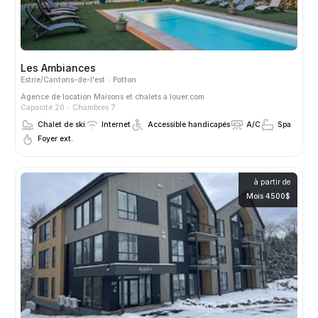
Les Ambiances
Estrie/Cantons-de-l'est
Potton
Agence de location
Maisons et chalets à louer.com
Capacité 20
Chambres 7
Chalet de ski
Internet
Accessible handicapés
A/C
Spa
Foyer ext.
à partir de
Mois 4500$