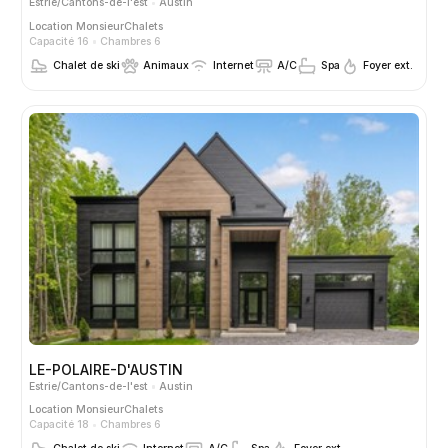
Estrie/Cantons-de-l'est
Austin
Location
MonsieurChalets
Capacité 16
Chambres 6
Chalet de ski
Animaux
Internet
A/C
Spa
Foyer ext.
LE-POLAIRE-D'AUSTIN
Estrie/Cantons-de-l'est
Austin
Location
MonsieurChalets
Capacité 18
Chambres 6