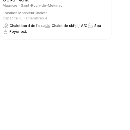
Mauricie
Saint-Roch-de-Mékinac
Location
MonsieurChalets
Capacité 16
Chambres 4
Chalet bord de l'eau
Chalet de ski
A/C
Spa
Foyer ext.