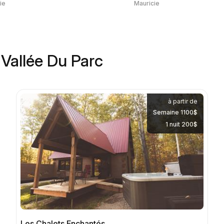
ie
Mauricie
 Vallée Du Parc
à partir de
Semaine 1100$
1 nuit 200$
Les Chalets Enchantés