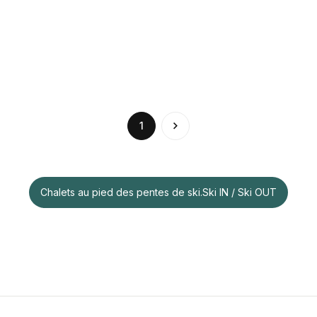
(current)
1
Chalets au pied des pentes de ski.Ski IN / Ski OUT