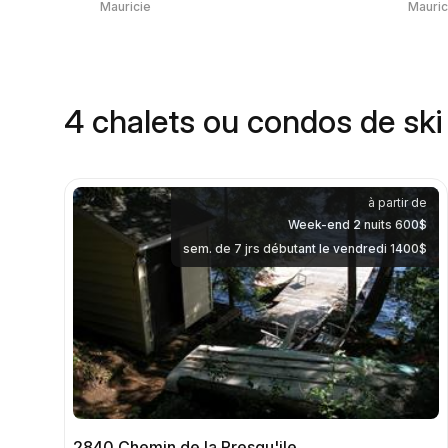
Mauricie
Mauric
4 chalets ou condos de ski
à partir de
Week-end 2 nuits 600$
sem. de 7 jrs débutant le vendredi 1400$
2840 Chemin de la Presqu'ile