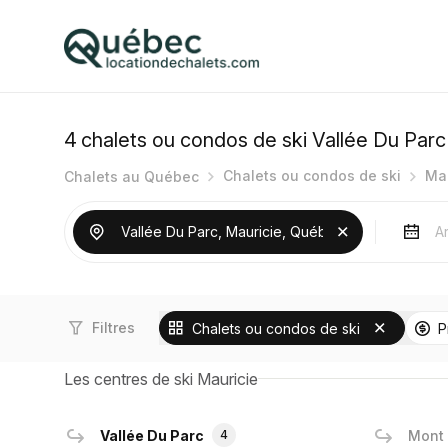
4
chalets ou condos de ski Vallée Du Parc
Chalets ou condos de ski
Mau
Chalets au Québec
Filtres
Chalets ou condos de ski
P
Les centres de ski Mauricie
Vallée Du Parc
4
Mont