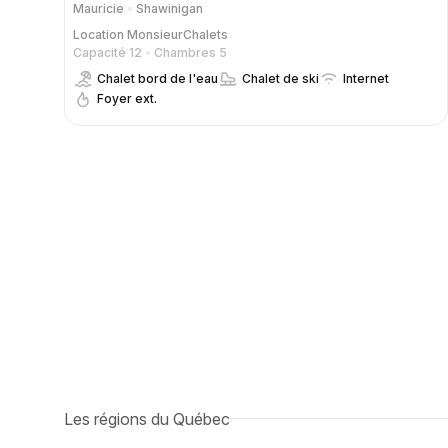
Mauricie
Shawinigan
Location
MonsieurChalets
Capacité 12
Chambres 5
Chalet bord de l'eau
Chalet de ski
Internet
Foyer ext.
Les régions du Québec