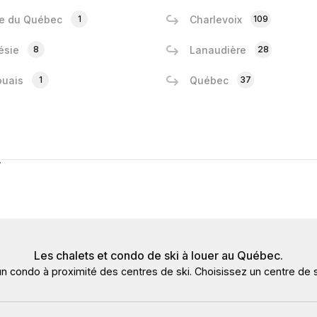
e du Québec
1
Charlevoix
109
ésie
8
Lanaudière
28
ouais
1
Québec
37
.
Les chalets et condo de ski à louer au Québec.
un condo à proximité des centres de ski. Choisissez un centre de s