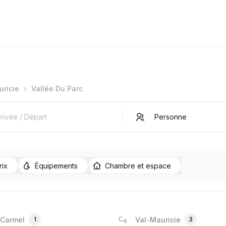
ricie
Vallée Du Parc
rix
Équipements
Chambre et espace
 Carmel
1
Val-Mauricie
3