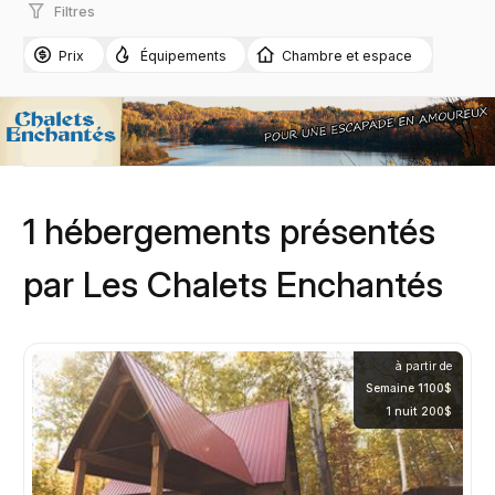
Filtres
Prix
Équipements
Chambre et espace
1 hébergements présentés
par Les Chalets Enchantés
à partir de
Semaine 1100$
1 nuit 200$