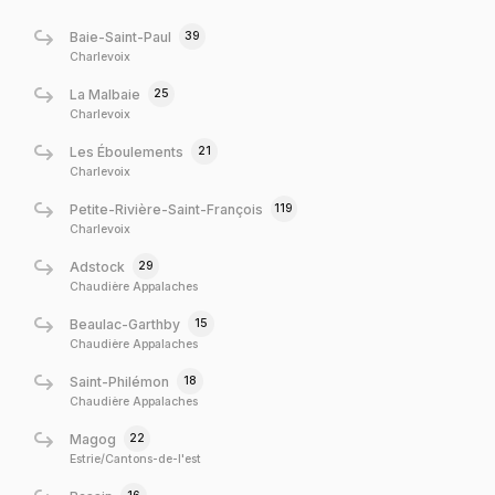
39
Baie-Saint-Paul
Charlevoix
25
La Malbaie
Charlevoix
21
Les Éboulements
Charlevoix
119
Petite-Rivière-Saint-François
Charlevoix
29
Adstock
Chaudière Appalaches
15
Beaulac-Garthby
Chaudière Appalaches
18
Saint-Philémon
Chaudière Appalaches
22
Magog
Estrie/Cantons-de-l'est