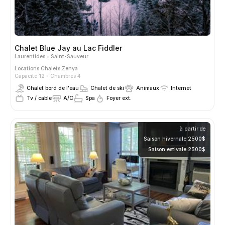
Chalet Blue Jay au Lac Fiddler
Laurentides
Saint-Sauveur
Locations
Chalets Zenya
Capacité 12
Chambres 4
Chalet bord de l'eau
Chalet de ski
Animaux
Internet
Tv / cable
A/C
Spa
Foyer ext.
à partir de
Saison hivernale 2500$
Saison estivale 2500$