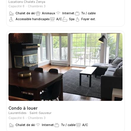
Locations
Chalets Zenya
Capacité 8
Chambres 3
Chalet de ski
Animaux
Internet
Tv / cable
Accessible handicapés
A/C
Spa
Foyer ext.
Condo à louer
Laurentides
Saint-Sauveur
Capacité 6
Chambres 3
Chalet de ski
Internet
Tv / cable
A/C