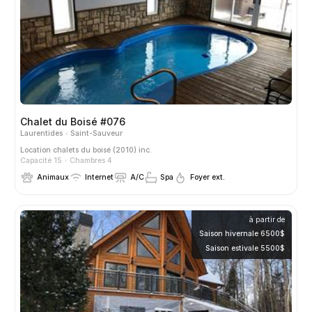
Chalet du Boisé #076
Laurentides
Saint-Sauveur
Location
chalets du boisé (2010) inc.
Capacité 15
Chambres 4
Animaux
Internet
A/C
Spa
Foyer ext.
à partir de
Saison hivernale 6500$
Saison estivale 5500$