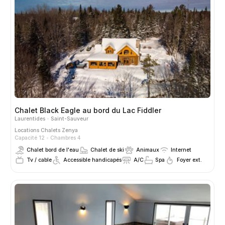
Chalet Black Eagle au bord du Lac Fiddler
Laurentides
Saint-Sauveur
Locations
Chalets Zenya
Capacité 12
Chambres 4
Chalet bord de l'eau
Chalet de ski
Animaux
Internet
Tv / cable
Accessible handicapés
A/C
Spa
Foyer ext.