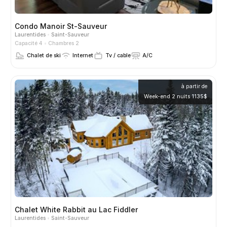
Condo Manoir St-Sauveur
Laurentides
Saint-Sauveur
Capacité 4
Chambres 2
Chalet de ski
Internet
Tv / cable
A/C
à partir de
Week-end 2 nuits 1135$
Chalet White Rabbit au Lac Fiddler
Laurentides
Saint-Sauveur