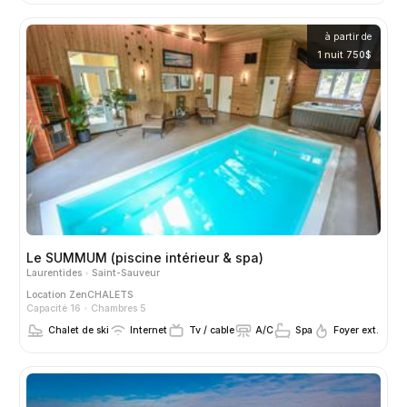
à partir de
1 nuit 750$
Le SUMMUM (piscine intérieur & spa)
Laurentides
Saint-Sauveur
Location
ZenCHALETS
Capacité 16
Chambres 5
Chalet de ski
Internet
Tv / cable
A/C
Spa
Foyer ext.