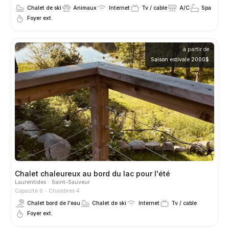
Chalet de ski
Animaux
Internet
Tv / cable
A/C
Spa
Foyer ext.
à partir de
Saison estivale 2000$
Chalet chaleureux au bord du lac pour l'été
Laurentides
Saint-Sauveur
Capacité 6
Chambres 4
Chalet bord de l'eau
Chalet de ski
Internet
Tv / cable
Foyer ext.