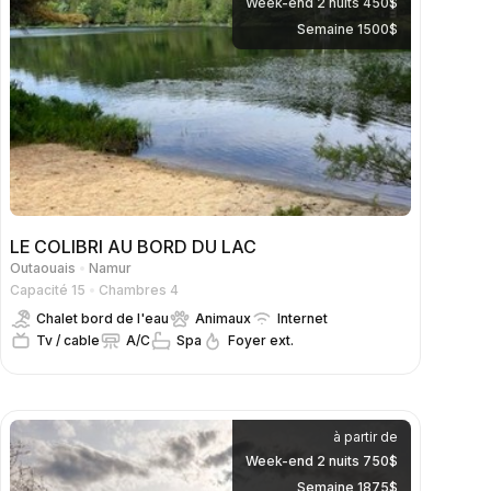
Week-end 2 nuits 450$
Semaine 1500$
LE COLIBRI AU BORD DU LAC
Outaouais
Namur
Capacité 15
Chambres 4
Chalet bord de l'eau
Animaux
Internet
Tv / cable
A/C
Spa
Foyer ext.
à partir de
Week-end 2 nuits 750$
Semaine 1875$