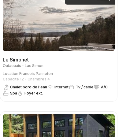
Le Simonet
Outaouais
Lac Simon
Location
Francois Panneton
Capacité 12
Chambres 4
Chalet bord de l'eau
Internet
Tv / cable
A/C
Spa
Foyer ext.