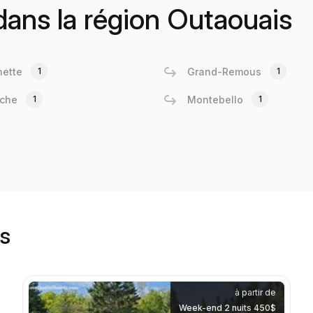
 dans la région Outaouais
ette
1
Grand-Remous
1
êche
1
Montebello
1
is
à partir de
Week-end 2 nuits 450$