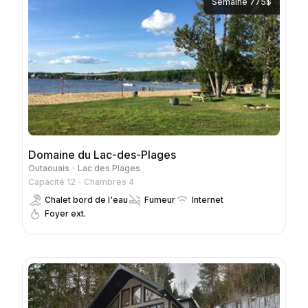
Semaine 775$
Domaine du Lac-des-Plages
Outaouais
Lac des Plages
Capacité 12
Chambres 4
Chalet bord de l'eau
Fumeur
Internet
Foyer ext.