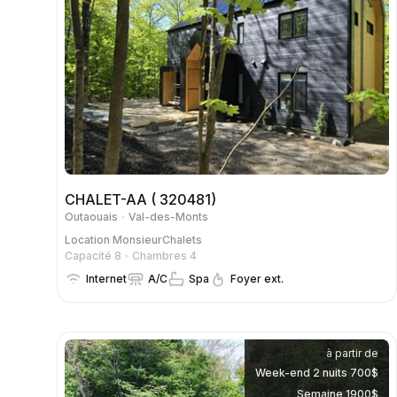
CHALET-AA ( 320481)
Outaouais
Val-des-Monts
Location
MonsieurChalets
Capacité 8
Chambres 4
Internet
A/C
Spa
Foyer ext.
à partir de
Week-end 2 nuits 700$
Semaine 1900$