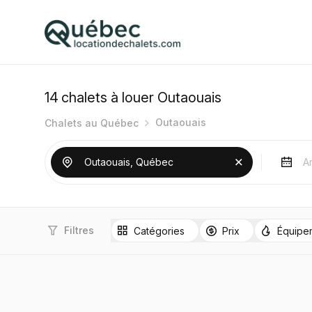
14
chalets à louer Outaouais
Outaouais
Chalets au Québec
Filtres
Catégories
Prix
Équipe