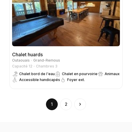
Chalet huards
Outaouais
Grand-Remous
Capacité 12
Chambres 3
Chalet bord de l'eau
Chalet en pourvoirie
Animaux
Accessible handicapés
Foyer ext.
(current)
1
2