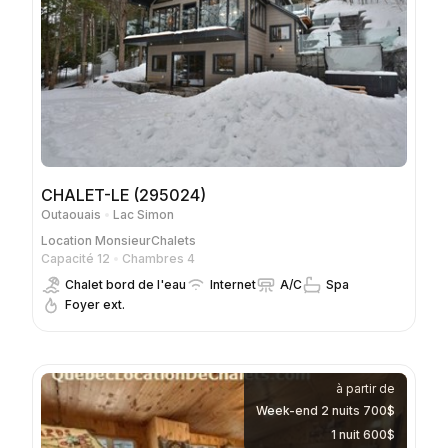
CHALET-LE (295024)
Outaouais
Lac Simon
Location
MonsieurChalets
Capacité 12
Chambres 4
Chalet bord de l'eau
Internet
A/C
Spa
Foyer ext.
à partir de
Week-end 2 nuits 700$
1 nuit 600$