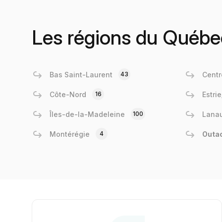
Les régions du Québe
Bas Saint-Laurent
43
Centr
Côte-Nord
16
Estri
Îles-de-la-Madeleine
100
Lanau
Montérégie
4
Outa