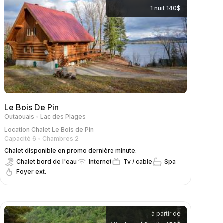
1 nuit 140$
Le Bois De Pin
Outaouais
Lac des Plages
Location
Chalet Le Bois de Pin
Capacité 6
Chambres 2
Chalet disponible en promo dernière minute.
Chalet bord de l'eau
Internet
Tv / cable
Spa
Foyer ext.
à partir de