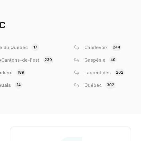
c
e du Québec
17
Charlevoix
244
e/Cantons-de-l'est
230
Gaspésie
40
dière
189
Laurentides
262
ouais
14
Québec
302