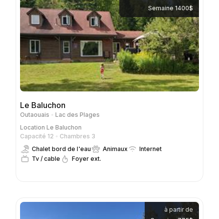
Semaine 1400$
Le Baluchon
Outaouais
Lac des Plages
Location
Le Baluchon
Capacité 12
Chambres 3
Chalet bord de l'eau
Animaux
Internet
Tv / cable
Foyer ext.
à partir de