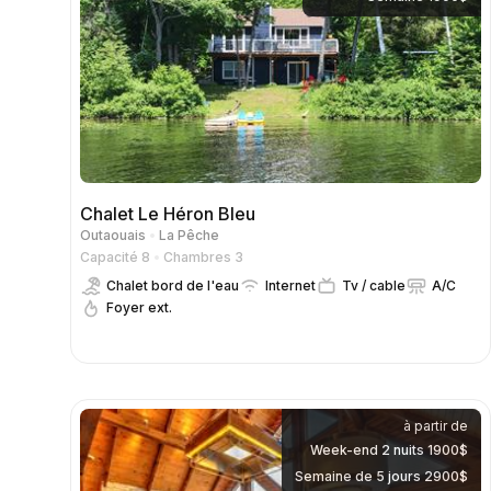
Chalet Le Héron Bleu
Outaouais
La Pêche
Capacité 8
Chambres 3
Chalet bord de l'eau
Internet
Tv / cable
A/C
Foyer ext.
à partir de
Week-end 2 nuits 1900$
Semaine de 5 jours 2900$