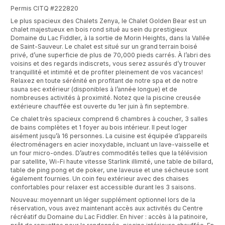
Permis CITQ #222820
Le plus spacieux des Chalets Zenya, le Chalet Golden Bear est un
chalet majestueux en bois rond situé au sein du prestigieux
Domaine du Lac Fiddler, à la sortie de Morin Heights, dans la Vallée
de Saint-Sauveur. Le chalet est situé sur un grand terrain boisé
privé, d’une superficie de plus de 70,000 pieds carrés. À l’abri des
voisins et des regards indiscrets, vous serez assurés d’y trouver
tranquillité et intimité et de profiter pleinement de vos vacances!
Relaxez en toute sérénité en profitant de notre spa et de notre
sauna sec extérieur (disponibles à l’année longue) et de
nombreuses activités à proximité. Notez que la piscine creusée
extérieure chauffée est ouverte du 1er juin à fin septembre.
Ce chalet très spacieux comprend 6 chambres à coucher, 3 salles
de bains complètes et 1 foyer au bois intérieur. Il peut loger
aisément jusqu’à 16 personnes. La cuisine est équipée d’appareils
électroménagers en acier inoxydable, incluant un lave-vaisselle et
un four micro-ondes. D’autres commodités telles que la télévision
par satellite, Wi-Fi haute vitesse Starlink illimité, une table de billard,
table de ping pong et de poker, une laveuse et une sécheuse sont
également fournies. Un coin feu extérieur avec des chaises
confortables pour relaxer est accessible durant les 3 saisons.
Nouveau: moyennant un léger supplément optionnel lors de la
réservation, vous avez maintenant accès aux activités du Centre
récréatif du Domaine du Lac Fiddler. En hiver : accès à la patinoire,