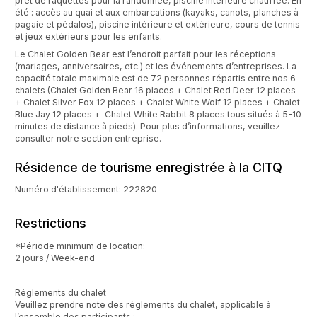
prêt de raquettes pour la randonnée, piscine intérieure chauffée. En
été : accès au quai et aux embarcations (kayaks, canots, planches à
pagaie et pédalos), piscine intérieure et extérieure, cours de tennis
et jeux extérieurs pour les enfants.
Le Chalet Golden Bear est l’endroit parfait pour les réceptions
(mariages, anniversaires, etc.) et les événements d’entreprises. La
capacité totale maximale est de 72 personnes répartis entre nos 6
chalets (Chalet Golden Bear 16 places + Chalet Red Deer 12 places
+ Chalet Silver Fox 12 places + Chalet White Wolf 12 places + Chalet
Blue Jay 12 places + Chalet White Rabbit 8 places tous situés à 5-10
minutes de distance à pieds). Pour plus d’informations, veuillez
consulter notre section entreprise.
Résidence de tourisme enregistrée à la CITQ
Numéro d'établissement: 222820
Restrictions
*Période minimum de location:
2 jours / Week-end
Réglements du chalet
Veuillez prendre note des règlements du chalet, applicable à
l’ensemble des participants :