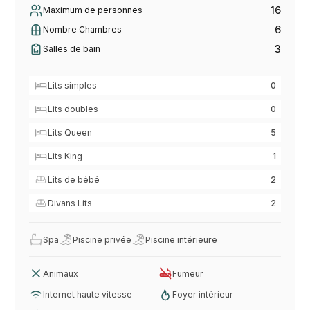
16
Maximum de personnes
6
Nombre Chambres
3
Salles de bain
Lits simples
0
Lits doubles
0
Lits Queen
5
Lits King
1
Lits de bébé
2
Divans Lits
2
Spa
Piscine privée
Piscine intérieure
Animaux
Fumeur
Internet haute vitesse
Foyer intérieur