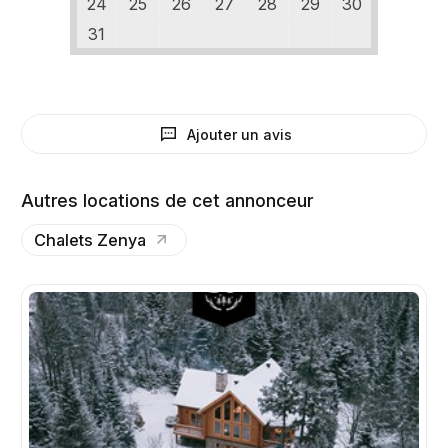
24
25
26
27
28
29
30
31
Ajouter un avis
Autres locations de cet annonceur
Chalets Zenya