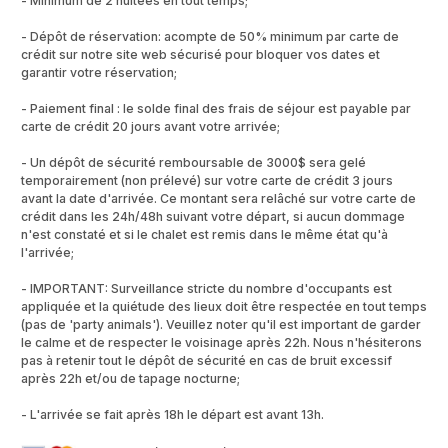
- Minimum de 2 nuitées en tout temps;
- Dépôt de réservation: acompte de 50% minimum par carte de
crédit sur notre site web sécurisé pour bloquer vos dates et
garantir votre réservation;
- Paiement final : le solde final des frais de séjour est payable par
carte de crédit 20 jours avant votre arrivée;
- Un dépôt de sécurité remboursable de 3000$ sera gelé
temporairement (non prélevé) sur votre carte de crédit 3 jours
avant la date d'arrivée. Ce montant sera relâché sur votre carte de
crédit dans les 24h/48h suivant votre départ, si aucun dommage
n'est constaté et si le chalet est remis dans le même état qu'à
l'arrivée;
- IMPORTANT: Surveillance stricte du nombre d'occupants est
appliquée et la quiétude des lieux doit être respectée en tout temps
(pas de 'party animals'). Veuillez noter qu'il est important de garder
le calme et de respecter le voisinage après 22h. Nous n'hésiterons
pas à retenir tout le dépôt de sécurité en cas de bruit excessif
après 22h et/ou de tapage nocturne;
- L'arrivée se fait après 18h le départ est avant 13h.