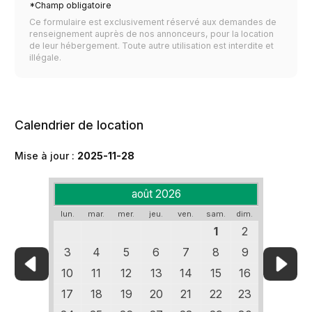
*Champ obligatoire
Ce formulaire est exclusivement réservé aux demandes de
renseignement auprès de nos annonceurs, pour la location
de leur hébergement. Toute autre utilisation est interdite et
illégale.
Calendrier de location
Mise à jour :
2025-11-28
août 2026
lun.
mar.
mer.
jeu.
ven.
sam.
dim.
1
2
3
4
5
6
7
8
9
10
11
12
13
14
15
16
17
18
19
20
21
22
23