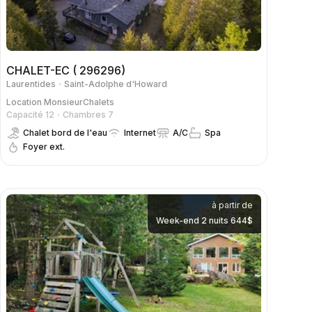
CHALET-EC ( 296296)
Laurentides
Saint-Adolphe d'Howard
Location
MonsieurChalets
Capacité 12
Chambres 7
Chalet bord de l'eau
Internet
A/C
Spa
Foyer ext.
à partir de
Week-end 2 nuits 644$