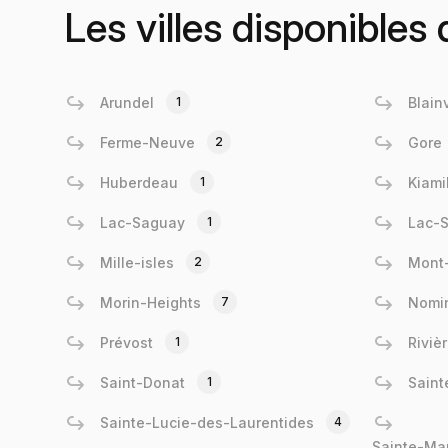
Les villes disponibles
Arundel
1
Blainv
Ferme-Neuve
2
Gore
Huberdeau
1
Kiami
Lac-Saguay
1
Lac-S
Mille-isles
2
Mont
Morin-Heights
7
Nomi
Prévost
1
Riviè
Saint-Donat
1
Saint
Sainte-Lucie-des-Laurentides
4
Sainte-Ma