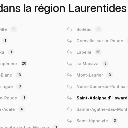
 dans la région Laurentides
ille
1
Boileau
1
1
Grenville-sur-la-Rouge
ka
1
Labelle
20
upérieur
20
La Macaza
3
-Blanc
13
Mont-Laurier
3
ningue
3
Notre-Dame-de-Pontmai
re-Rouge
1
Saint-Adolphe d'Howard
e-Adèle
4
Sainte-Agathe-des-Mont
Saint-Hippolyte
3
rguerite-du-Lac-Masson
1