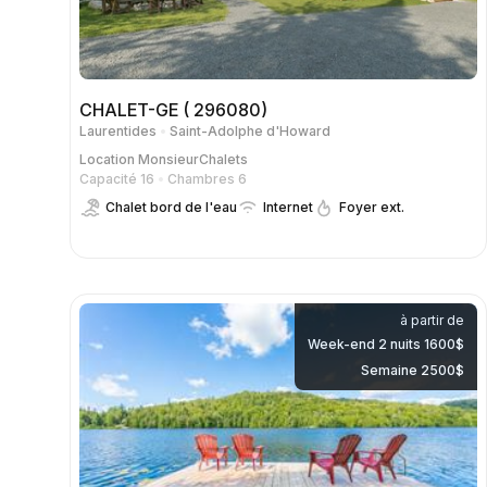
CHALET-GE ( 296080)
Laurentides
Saint-Adolphe d'Howard
Location
MonsieurChalets
Capacité 16
Chambres 6
Chalet bord de l'eau
Internet
Foyer ext.
à partir de
Week-end 2 nuits 1600$
Semaine 2500$