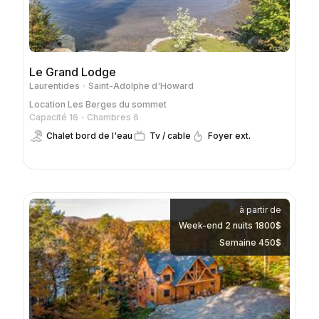
Le Grand Lodge
Laurentides
Saint-Adolphe d'Howard
Location
Les Berges du sommet
Capacité 16
Chambres 6
Chalet bord de l'eau
Tv / cable
Foyer ext.
à partir de
Week-end 2 nuits 1800$
Semaine 450$