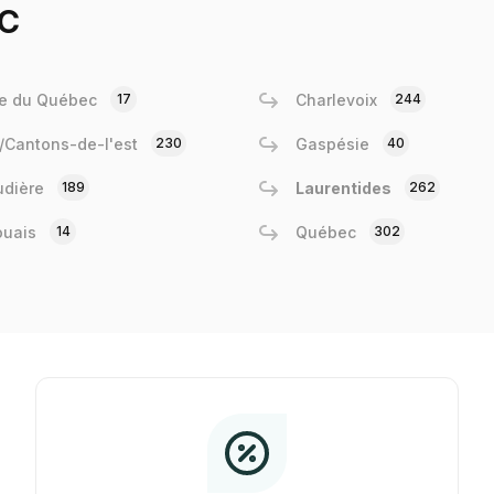
c
e du Québec
17
Charlevoix
244
e/Cantons-de-l'est
230
Gaspésie
40
dière
189
Laurentides
262
ouais
14
Québec
302