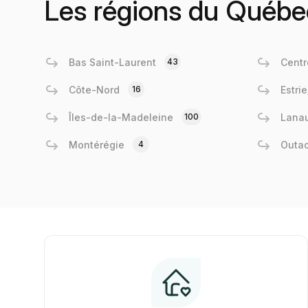
Les régions du Québe
Bas Saint-Laurent
43
Centr
Côte-Nord
16
Estri
Îles-de-la-Madeleine
100
Lanau
Montérégie
4
Outa