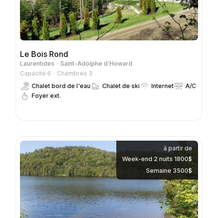
Le Bois Rond
Laurentides
Saint-Adolphe d'Howard
Capacité 6
Chambres 3
Chalet bord de l'eau
Chalet de ski
Internet
A/C
Foyer ext.
à partir de
Week-end 2 nuits 1800$
Semaine 3500$