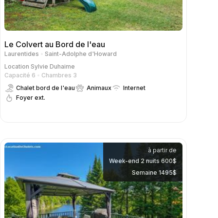
Le Colvert au Bord de l'eau
Laurentides
Saint-Adolphe d'Howard
Location
Sylvie Duhaime
Capacité 6
Chambres 3
Chalet bord de l'eau
Animaux
Internet
Foyer ext.
à partir de
Week-end 2 nuits 600$
Semaine 1495$