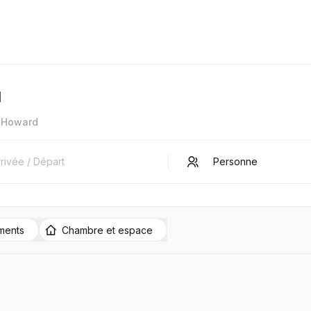
d
d'Howard
ments
Chambre et espace