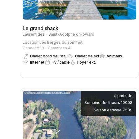
Le grand shack
Laurentides
Saint-Adolphe d'Howard
Location
Les Berges du sommet
Capacité 13
Chambres 4
Chalet bord de l'eau
Chalet de ski
Animaux
Internet
Tv / cable
Foyer ext.
à partir de
Semaine de 5 jours 1000$
Saison estivale 750$