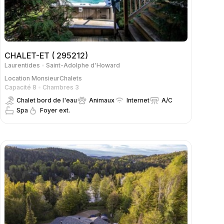
CHALET-ET ( 295212)
Laurentides
Saint-Adolphe d'Howard
Location
MonsieurChalets
Capacité 8
Chambres 3
Chalet bord de l'eau
Animaux
Internet
A/C
Spa
Foyer ext.