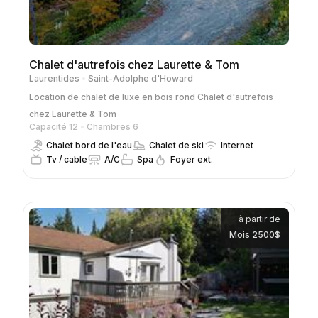
Chalet d'autrefois chez Laurette & Tom
Laurentides
Saint-Adolphe d'Howard
Location de chalet de luxe en bois rond
Chalet d'autrefois
chez Laurette & Tom
Capacité 12
Chambres 6
Chalet bord de l'eau
Chalet de ski
Internet
Tv / cable
A/C
Spa
Foyer ext.
à partir de
Mois 2500$