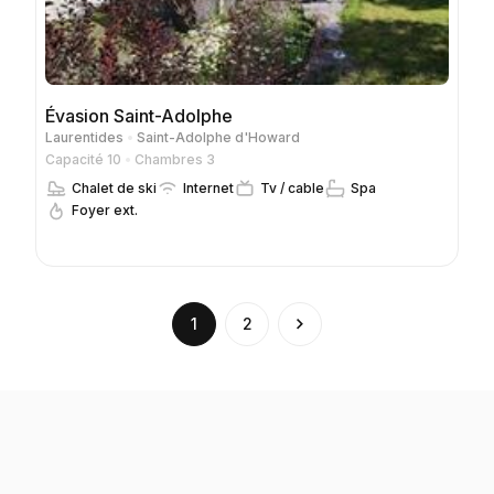
Évasion Saint-Adolphe
Laurentides
Saint-Adolphe d'Howard
Capacité 10
Chambres 3
Chalet de ski
Internet
Tv / cable
Spa
Foyer ext.
(current)
1
2