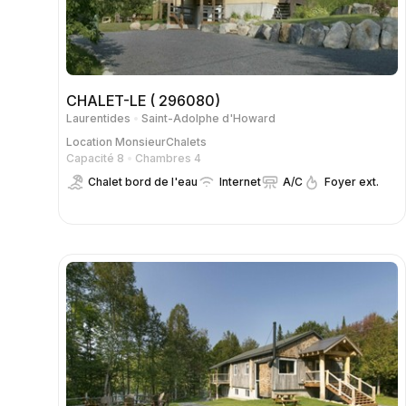
CHALET-LE ( 296080)
Laurentides
Saint-Adolphe d'Howard
Location
MonsieurChalets
Capacité 8
Chambres 4
Chalet bord de l'eau
Internet
A/C
Foyer ext.