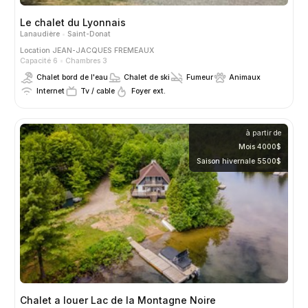
Le chalet du Lyonnais
Lanaudière
Saint-Donat
Location
JEAN-JACQUES FREMEAUX
Capacité 6
Chambres 3
Chalet bord de l'eau
Chalet de ski
Fumeur
Animaux
Internet
Tv / cable
Foyer ext.
à partir de
Mois 4000$
Saison hivernale 5500$
Chalet a louer Lac de la Montagne Noire