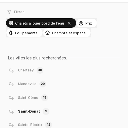
Filtres
Chalets à louer bord de l'eau
Prix
Équipements
Chambre et espace
Les villes les plus recherchées.
Chertsey
30
Mandeville
20
Saint-Côme
15
Saint-Donat
9
Sainte-Béatrix
12