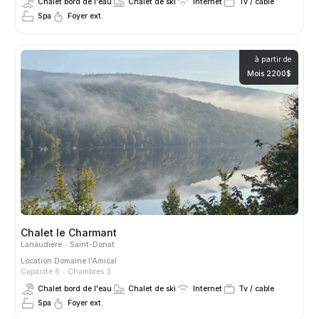
Chalet bord de l'eau
Chalet de ski
Internet
Tv / cable
Spa
Foyer ext.
à partir de
Mois 2200$
Chalet le Charmant
Lanaudière
Saint-Donat
Location
Domaine l'Amical
Capacité 6
Chambres 3
Chalet bord de l'eau
Chalet de ski
Internet
Tv / cable
Spa
Foyer ext.