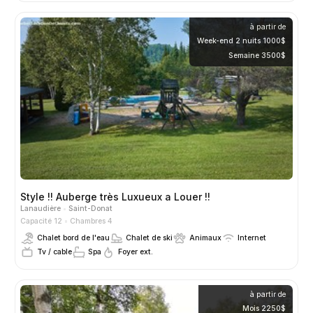
à partir de
Week-end 2 nuits 1000$
Semaine 3500$
Style !! Auberge très Luxueux a Louer !!
Lanaudière
Saint-Donat
Capacité 12
Chambres 4
Chalet bord de l'eau
Chalet de ski
Animaux
Internet
Tv / cable
Spa
Foyer ext.
à partir de
Mois 2250$