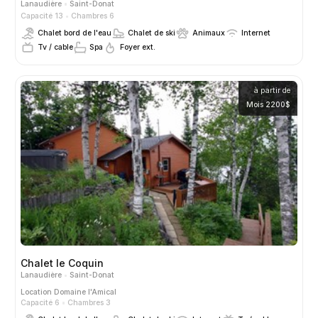
Lanaudière
Saint-Donat
Capacité 13
Chambres 6
Chalet bord de l'eau
Chalet de ski
Animaux
Internet
Tv / cable
Spa
Foyer ext.
à partir de
Mois 2200$
Chalet le Coquin
Lanaudière
Saint-Donat
Location
Domaine l'Amical
Capacité 6
Chambres 3