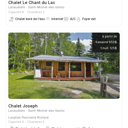
Chalet Le Chant du Lac
Lanaudière
Saint-Michel-des-Saints
Capacité 8
Chambres 3
Chalet bord de l'eau
Internet
A/C
Foyer ext.
à partir de
Semaine 950$
1 nuit 125$
Chalet Joseph
Lanaudière
Saint-Michel-des-Saints
Location
Pourvoirie Richard
Capacité 6
Chambres 2