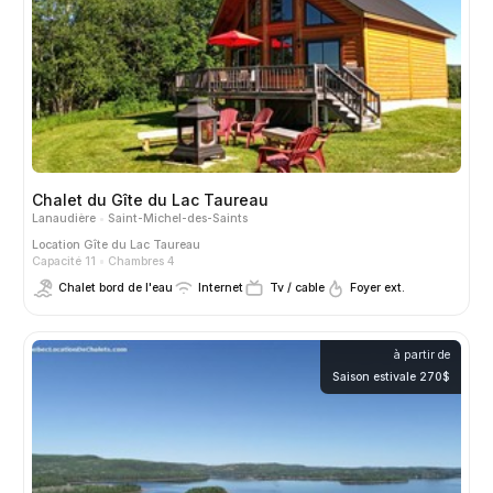
Chalet du Gîte du Lac Taureau
Lanaudière
Saint-Michel-des-Saints
Location
Gîte du Lac Taureau
Capacité 11
Chambres 4
Chalet bord de l'eau
Internet
Tv / cable
Foyer ext.
à partir de
Saison estivale 270$