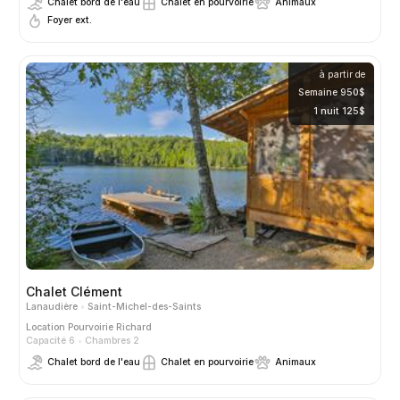
Chalet bord de l'eau
Chalet en pourvoirie
Animaux
Foyer ext.
à partir de
Semaine 950$
1 nuit 125$
Chalet Clément
Lanaudière
Saint-Michel-des-Saints
Location
Pourvoirie Richard
Capacité 6
Chambres 2
Chalet bord de l'eau
Chalet en pourvoirie
Animaux