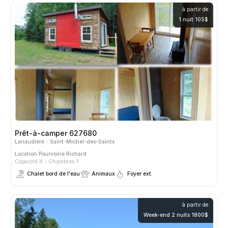
à partir de
1 nuit 105$
Prêt-à-camper 627680
Lanaudière
Saint-Michel-des-Saints
Location
Pourvoirie Richard
Capacité 4
Chambres 1
Chalet bord de l'eau
Animaux
Foyer ext.
à partir de
Week-end 2 nuits 1800$