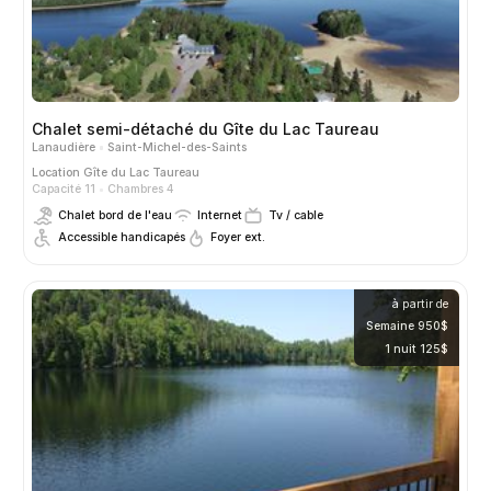
Chalet semi-détaché du Gîte du Lac Taureau
Lanaudière
Saint-Michel-des-Saints
Location
Gîte du Lac Taureau
Capacité 11
Chambres 4
Chalet bord de l'eau
Internet
Tv / cable
Accessible handicapés
Foyer ext.
à partir de
Semaine 950$
1 nuit 125$