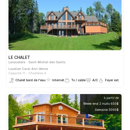
LE CHALET
Lanaudière
Saint-Michel-des-Saints
Location
Carol-Ann Venne
Capacité 11
Chambres 4
Chalet bord de l'eau
Internet
Tv / cable
A/C
Foyer ext.
à partir de
Week-end 2 nuits 650$
Semaine 3000$