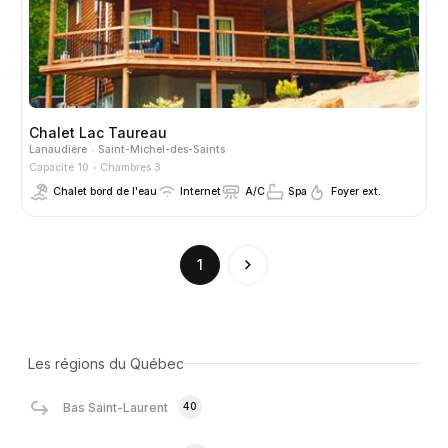
Chalet Lac Taureau
Lanaudière
Saint-Michel-des-Saints
Capacité 10
Chambres 3
Chalet bord de l'eau
Internet
A/C
Spa
Foyer ext.
(current)
1
Les régions du Québec
40
Bas Saint-Laurent