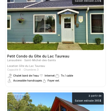
Saison estivale 220$
Petit Condo du Gîte du Lac Taureau
Lanaudière
Saint-Michel-des-Saints
Location
Gîte du Lac Taureau
Capacité 8
Chambres 3
Chalet bord de l'eau
Internet
Tv / cable
Accessible handicapés
Foyer ext.
à partir de
Saison estivale 385$