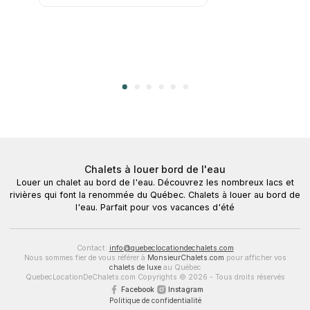
Chalets à louer bord de l'eau
Louer un chalet au bord de l'eau. Découvrez les nombreux lacs et
rivières qui font la renommée du Québec. Chalets à louer au bord de
l'eau. Parfait pour vos vacances d'été
Contact:
info@quebeclocationdechalets.com
Nous sommes fier de vous référer à
MonsieurChalets.com
pour afficher vos
chalets de luxe
au Québec
QuebecLocationDeChalets.com Copyrights © 2026 - Tous droits réservés
Facebook
Instagram
Politique de confidentialité