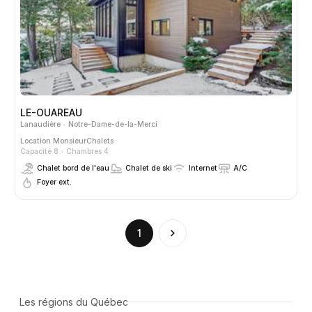
LE-OUAREAU
Lanaudière
Notre-Dame-de-la-Merci
Location
MonsieurChalets
Capacité 8
Chambres 4
Chalet bord de l'eau
Chalet de ski
Internet
A/C
Foyer ext.
(current)
1
Les régions du Québec