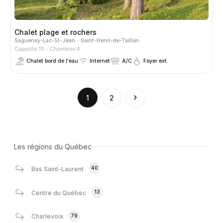
Chalet plage et rochers
Saguenay-Lac-St-Jean
Saint-Henri-de-Taillon
Capacité 10
Chambres 4
Chalet bord de l'eau
Internet
A/C
Foyer ext.
(current)
1
2
Les régions du Québec
40
Bas Saint-Laurent
13
Centre du Québec
79
Charlevoix