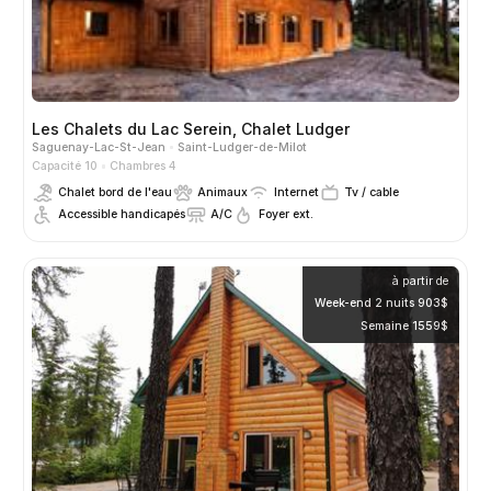
Les Chalets du Lac Serein, Chalet Ludger
Saguenay-Lac-St-Jean
Saint-Ludger-de-Milot
Capacité 10
Chambres 4
Chalet bord de l'eau
Animaux
Internet
Tv / cable
Accessible handicapés
A/C
Foyer ext.
à partir de
Week-end 2 nuits 903$
Semaine 1559$