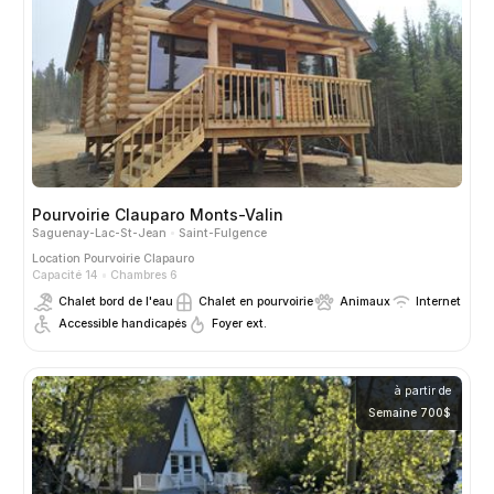
Pourvoirie Clauparo Monts-Valin
Saguenay-Lac-St-Jean
Saint-Fulgence
Location
Pourvoirie Clapauro
Capacité 14
Chambres 6
Chalet bord de l'eau
Chalet en pourvoirie
Animaux
Internet
Accessible handicapés
Foyer ext.
à partir de
Semaine 700$