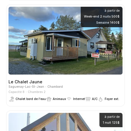
à partir de
Week-end 2 nuits 500$
Semaine 1400$
Le Chalet Jaune
Saguenay-Lac-St-Jean
Chambord
Capacité 8
Chambres 2
Chalet bord de l'eau
Animaux
Internet
A/C
Foyer ext.
à partir de
1 nuit 125$