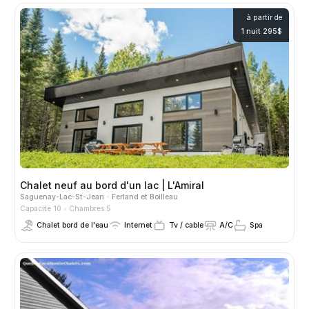
à partir de
1 nuit 295$
Chalet neuf au bord d'un lac | L'Amiral
Saguenay-Lac-St-Jean
Ferland et Boilleau
Capacité 10
Chambres 5
Chalet bord de l'eau
Internet
Tv / cable
A/C
Spa