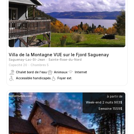
Villa de la Montagne VUE sur le Fjord Saguenay
Saguenay-Lac-St-Jean
Sainte-Rose-du-Nord
Capacité 20
Chambres 5
Chalet bord de l'eau
Animaux
Internet
Accessible handicapés
Foyer ext.
à partir de
Week-end 2 nuits 903$
Semaine 1559$