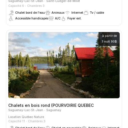
Saguenay-Lac-St-Jean
Saint-Ludger-de-Milot
Capacité 6
Chambres 3
Chalet bord de l'eau
Animaux
Internet
Tv / cable
Accessible handicapés
A/C
Foyer ext.
à partir de
1 nuit 90$
Chalets en bois rond (POURVOIRIE QUEBEC
Saguenay-Lac-St-Jean
Saguenay
Location
Québec Nature
Capacité 11
Chambres 3