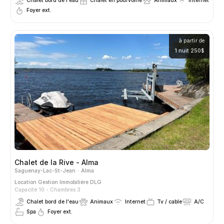
Chalet bord de l'eau
Chalet en pourvoirie
Animaux
Internet
Foyer ext.
à partir de
1 nuit 250$
Chalet de la Rive - Alma
Saguenay-Lac-St-Jean
Alma
Location
Gestion Immobilière DLG
Capacité 10
Chambres 3
Chalet bord de l'eau
Animaux
Internet
Tv / cable
A/C
Spa
Foyer ext.