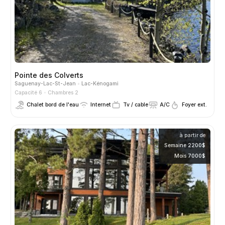
Pointe des Colverts
Saguenay-Lac-St-Jean
Lac-Kénogami
Capacité 6
Chambres 2
Chalet bord de l'eau
Internet
Tv / cable
A/C
Foyer ext.
à partir de
Semaine 2200$
Mois 7000$