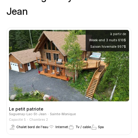
Jean
à partir de
Week-end 3 nuits 610$
Saison hivernale 997$
Le petit patriote
Saguenay-Lac-St-Jean
Sainte-Monique
Capacité 5
Chambres 2
Chalet bord de l'eau
Internet
Tv / cable
Spa