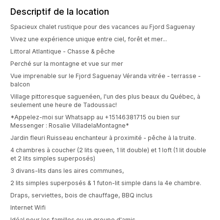
Descriptif de la location
Spacieux chalet rustique pour des vacances au Fjord Saguenay
Vivez une expérience unique entre ciel, forêt et mer...
Littoral Atlantique - Chasse & pêche
Perché sur la montagne et vue sur mer
Vue imprenable sur le Fjord Saguenay Véranda vitrée - terrasse -
balcon
Village pittoresque saguenéen, l'un des plus beaux du Québec, à
seulement une heure de Tadoussac!
*Appelez-moi sur Whatsapp au +15146381715 ou bien sur
Messenger : Rosalie VilladelaMontagne*
Jardin fleuri Ruisseau enchanteur à proximité - pêche à la truite.
4 chambres à coucher (2 lits queen, 1 lit double) et 1 loft (1 lit double
et 2 lits simples superposés)
3 divans-lits dans les aires communes,
2 lits simples superposés & 1 futon-lit simple dans la 4e chambre.
Draps, serviettes, bois de chauffage, BBQ inclus
Internet Wifi
Idéal pour les familles ou un groupe d'amis