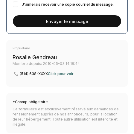
J'aimerais recevoir une copie courriel du message.
Envoyer le message
Propriétaire
Rosalie Gendreau
Membre depuis: 2010-05-03 14:18:44
(514) 638-XXXX
Click pour voir
*Champ obligatoire
Ce formulaire est exclusivement réservé aux demandes de
renseignement auprès de nos annonceurs, pour la location
de leur hébergement. Toute autre utilisation est interdite et
illégale.