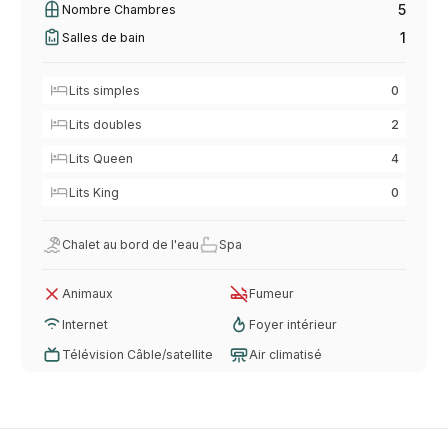
5
Nombre Chambres
1
Salles de bain
Lits simples
0
Lits doubles
2
Lits Queen
4
Lits King
0
Chalet au bord de l'eau
Spa
Animaux
Fumeur
Internet
Foyer intérieur
Télévision Câble/satellite
Air climatisé