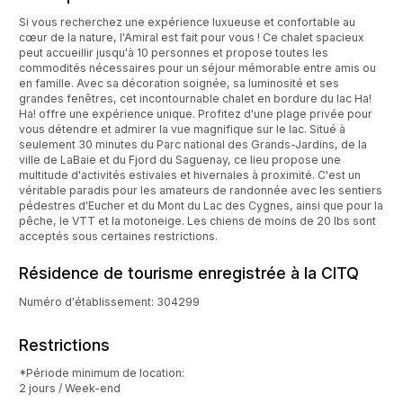
Si vous recherchez une expérience luxueuse et confortable au
cœur de la nature, l'Amiral est fait pour vous ! Ce chalet spacieux
peut accueillir jusqu'à 10 personnes et propose toutes les
commodités nécessaires pour un séjour mémorable entre amis ou
en famille. Avec sa décoration soignée, sa luminosité et ses
grandes fenêtres, cet incontournable chalet en bordure du lac Ha!
Ha! offre une expérience unique. Profitez d'une plage privée pour
vous détendre et admirer la vue magnifique sur le lac. Situé à
seulement 30 minutes du Parc national des Grands-Jardins, de la
ville de LaBaie et du Fjord du Saguenay, ce lieu propose une
multitude d'activités estivales et hivernales à proximité. C'est un
véritable paradis pour les amateurs de randonnée avec les sentiers
pédestres d'Eucher et du Mont du Lac des Cygnes, ainsi que pour la
pêche, le VTT et la motoneige. Les chiens de moins de 20 lbs sont
acceptés sous certaines restrictions.
Résidence de tourisme enregistrée à la CITQ
Numéro d'établissement: 304299
Restrictions
*Période minimum de location:
2 jours / Week-end