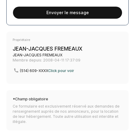
Envoyer le message
Propriétaire
JEAN-JACQUES FREMEAUX
JEAN-JACQUES FREMEAUX
Membre depuis: 2008-04-11 17:37:09
(514) 609-XXXX
Click pour voir
*Champ obligatoire
Ce formulaire est exclusivement réservé aux demandes de
renseignement auprès de nos annonceurs, pour la location
de leur hébergement. Toute autre utilisation est interdite et
illégale.