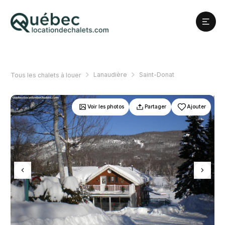
Lanaudière
Saint-Donat
Tous les chalets à louer
Voir les photos
Partager
Ajouter