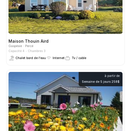
Maison Thouin Aird
Gaspésie
Percé
Capacité 4
Chambres 3
Chalet bord de l'eau
Internet
Tv / cable
à partir de
Semaine de 5 jours 258$