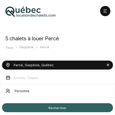
5
chalets à louer Percé
Gaspésie
Percé
Tous