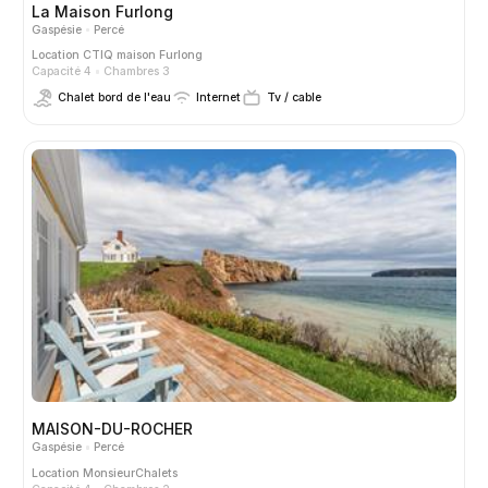
La Maison Furlong
Gaspésie
Percé
Location CTIQ
maison Furlong
Capacité 4
Chambres 3
Chalet bord de l'eau
Internet
Tv / cable
MAISON-DU-ROCHER
Gaspésie
Percé
Location
MonsieurChalets