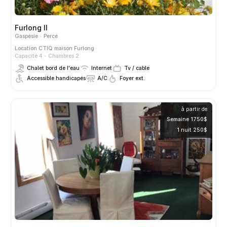
Furlong II
Gaspésie
Percé
Location CTIQ
maison Furlong
Capacité 4
Chambres 2
Chalet bord de l'eau
Internet
Tv / cable
Accessible handicapés
A/C
Foyer ext.
à partir de
Semaine 1750$
1 nuit 250$