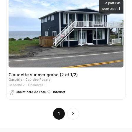
à partir de
Mois 3000$
Claudette sur mer grand (2 et 1/2)
Gaspésie
Cap-des-Rosiers
Capacité 2
Chambres 1
Chalet bord de l'eau
Internet
(current)
1