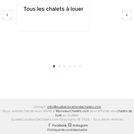
Tous les chalets à louer
Contact:
info@quebeclocationdechalets.com
Nous sommes fier de vous référer à
MonsieurChalets.com
pour afficher vos
chalets de
luxe
au Québec
QuebecLocationDeChalets.com Copyrights © 2026 - Tous droits réservés
Facebook
Instagram
Politique de confidentialité