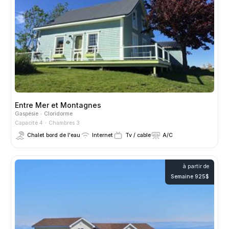
Entre Mer et Montagnes
Gaspésie
Cloridorme
Capacité 4
Chambres 3
Chalet bord de l'eau
Internet
Tv / cable
A/C
à partir de
Semaine 925$