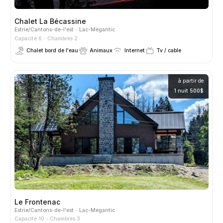
Chalet La Bécassine
Estrie/Cantons-de-l'est
Lac-Mégantic
Capacité 6
Chambres 2
Chalet bord de l'eau
Animaux
Internet
Tv / cable
à partir de
1 nuit 500$
Le Frontenac
Estrie/Cantons-de-l'est
Lac-Mégantic
Capacité 10
Chambres 3