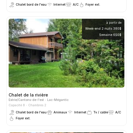
Chalet bord de l'eau
Internet
A/C
Foyer ext.
à partir de
Week-end 2 nuits 380$
Semaine 650$
Chalet de la rivière
Estrie/Cantons-de-l'est
Lac-Mégantic
Capacité 8
Chambres 2
Chalet bord de l'eau
Animaux
Internet
Tv / cable
A/C
Foyer ext.