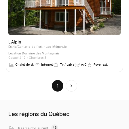
L'Alpin
Estrie/Cantons-de-l'est
Lac-Mégantic
Location
Domaine des Montagnais
Capacité 12
Chambres 3
Chalet de ski
Internet
Tv / cable
A/C
Foyer ext.
(current)
1
Les régions du Québec
43
Bas Saint-Laurent