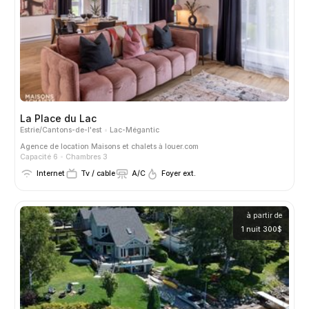
La Place du Lac
Estrie/Cantons-de-l'est
Lac-Mégantic
Agence de location
Maisons et chalets à louer.com
Capacité 6
Chambres 3
Internet
Tv / cable
A/C
Foyer ext.
à partir de
1 nuit 300$