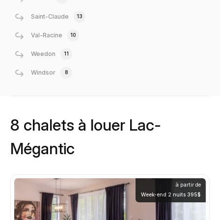
Saint-Claude
13
Val-Racine
10
Weedon
11
Windsor
8
8 chalets à louer Lac-
Mégantic
à partir de
Week-end 2 nuits 395$