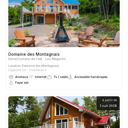
Domaine des Montagnais
Estrie/Cantons-de-l'est
Lac-Mégantic
Location
Domaine des Montagnais
Capacité 24
Chambres 6
Animaux
Internet
Tv / cable
Accessible handicapés
Foyer ext.
à partir de
1 nuit 350$