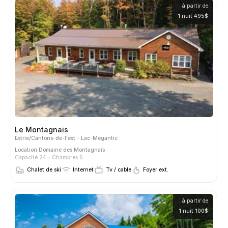
à partir de
1 nuit 495$
Le Montagnais
Estrie/Cantons-de-l'est
Lac-Mégantic
Location
Domaine des Montagnais
Capacité 24
Chambres 6
Chalet de ski
Internet
Tv / cable
Foyer ext.
à partir de
1 nuit 100$