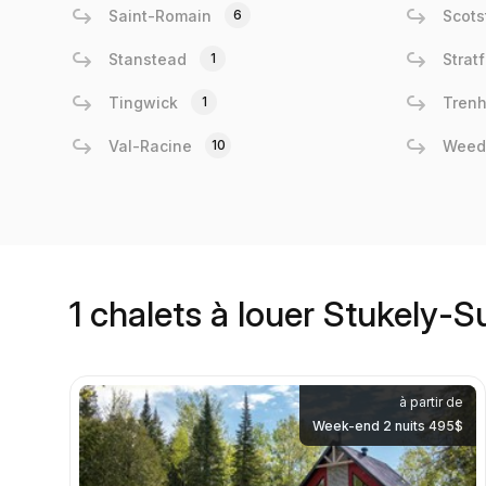
Saint-Romain
6
Scot
Stanstead
1
Strat
Tingwick
1
Tren
Val-Racine
10
Weed
1 chalets à louer Stukely-S
à partir de
Week-end 2 nuits 495$