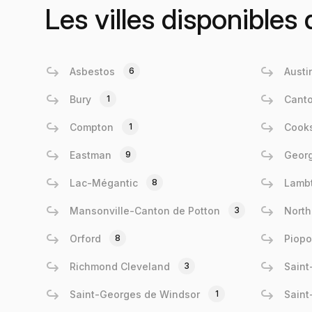
Les villes disponibles
Asbestos
6
Austi
Bury
1
Canto
Compton
1
Cooks
Eastman
9
Georg
Lac-Mégantic
8
Lamb
Mansonville-Canton de Potton
3
North
Orford
8
Piopo
Richmond Cleveland
3
Saint
Saint-Georges de Windsor
1
Saint