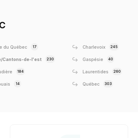
c
e du Québec
17
Charlevoix
245
e/Cantons-de-l'est
230
Gaspésie
40
dière
184
Laurentides
260
ouais
14
Québec
303