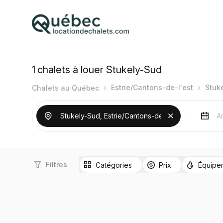
1
chalets à louer Stukely-Sud
Estrie/Cantons-de-l'est
Stuk
Chalets au Québec
Filtres
Catégories
Prix
Équipe