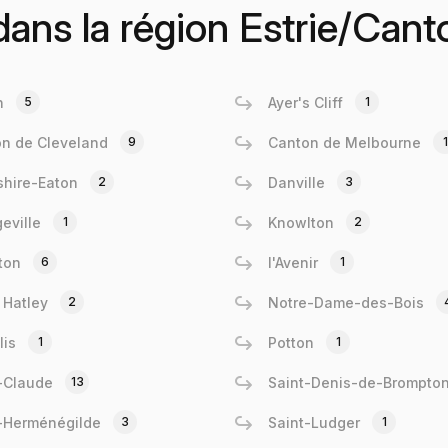
 dans la région Estrie/Cant
n
5
Ayer's Cliff
1
n de Cleveland
9
Canton de Melbourne
1
hire-Eaton
2
Danville
3
eville
1
Knowlton
2
ton
6
l'Avenir
1
 Hatley
2
Notre-Dame-des-Bois
lis
1
Potton
1
-Claude
13
Saint-Denis-de-Brompto
-Herménégilde
3
Saint-Ludger
1