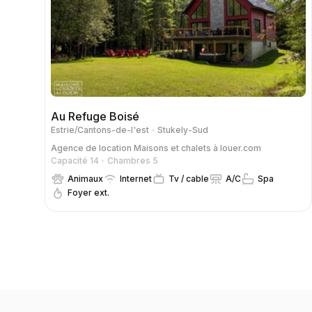
Au Refuge Boisé
Estrie/Cantons-de-l'est
Stukely-Sud
Agence de location
Maisons et chalets à louer.com
Capacité 14
Chambres 5
Animaux
Internet
Tv / cable
A/C
Spa
Foyer ext.