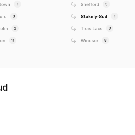
stown
1
Shefford
5
ford
3
Stukely-Sud
1
holm
2
Trois Lacs
3
on
11
Windsor
8
ud