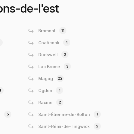
ons-de-l'est
Bromont
11
Coaticook
4
Dudswell
3
Lac Brome
3
Magog
22
4
Ogden
1
Racine
2
n
5
Saint-Étienne-de-Bolton
1
Saint-Rémi-de-Tingwick
2