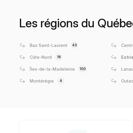
Les régions du Québe
Bas Saint-Laurent
43
Centr
Côte-Nord
16
Estri
Îles-de-la-Madeleine
100
Lanau
Montérégie
4
Outa