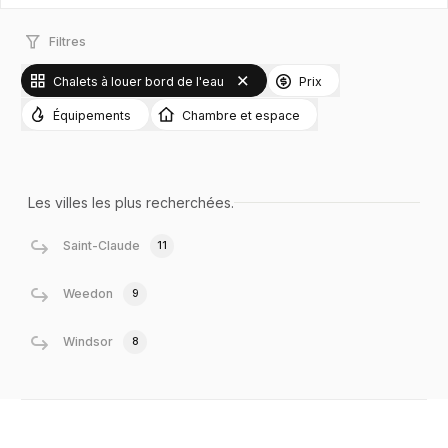
Filtres
Chalets à louer bord de l'eau
Prix
Équipements
Chambre et espace
Les villes les plus recherchées.
Saint-Claude
11
Weedon
9
Windsor
8