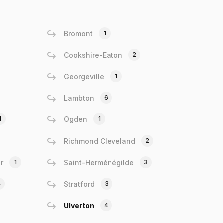
Bromont
1
Cookshire-Eaton
2
Georgeville
1
Lambton
6
1
Ogden
1
Richmond Cleveland
2
r
1
Saint-Herménégilde
3
4
Stratford
3
Ulverton
4