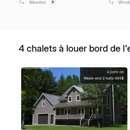
Weedon
9
Wind
4 chalets à louer bord de l
à partir de
Week-end 2 nuits 495$