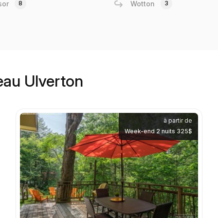
sor
8
Wotton
3
'eau Ulverton
à partir de
Week-end 2 nuits 325$