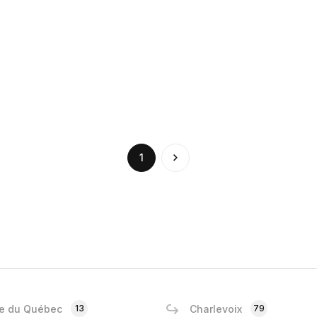
(current)
1
e du Québec
13
Charlevoix
79