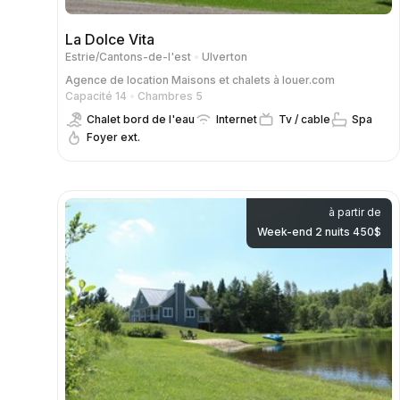
La Dolce Vita
Estrie/Cantons-de-l'est
Ulverton
Agence de location
Maisons et chalets à louer.com
Capacité 14
Chambres 5
Chalet bord de l'eau
Internet
Tv / cable
Spa
Foyer ext.
à partir de
Week-end 2 nuits 450$