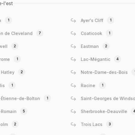
e-l'est
n
1
Ayer's Cliff
1
n de Cleveland
7
Coaticook
1
well
2
Eastman
2
Brome
1
Lac-Mégantic
4
 Hatley
2
Notre-Dame-des-Bois
lis
1
Racine
1
-Étienne-de-Bolton
1
Saint-Georges de Windso
-Romain
5
Sherbrooke-Deauville
holm
2
Trois Lacs
3