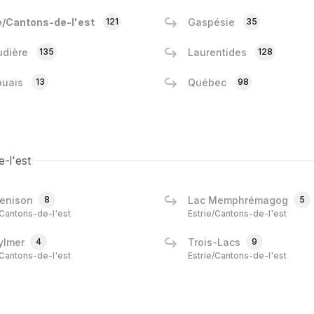
e/Cantons-de-l'est
121
Gaspésie
35
dière
135
Laurentides
128
ouais
13
Québec
98
e-l'est
enison
8
Lac Memphrémagog
5
/Cantons-de-l'est
Estrie/Cantons-de-l'est
ylmer
4
Trois-Lacs
9
/Cantons-de-l'est
Estrie/Cantons-de-l'est