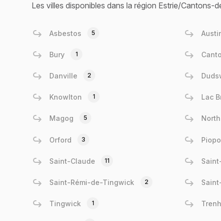
Les villes disponibles dans la région Estrie/Cantons-d
Asbestos
5
Austi
Bury
1
Canto
Danville
2
Duds
Knowlton
1
Lac 
Magog
5
North
Orford
3
Piopo
Saint-Claude
11
Saint
Saint-Rémi-de-Tingwick
2
Saint
Tingwick
1
Tren