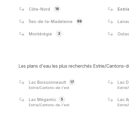
Côte-Nord
16
Estri
Îles-de-la-Madeleine
69
Lanau
Montérégie
3
Outa
Les plans d'eau les plus recherchés Estrie/Cantons-d
Lac Boissonneault
17
Lac D
Estrie/Cantons-de-l'est
Estrie
Lac Mégantic
5
Lac A
Estrie/Cantons-de-l'est
Estrie