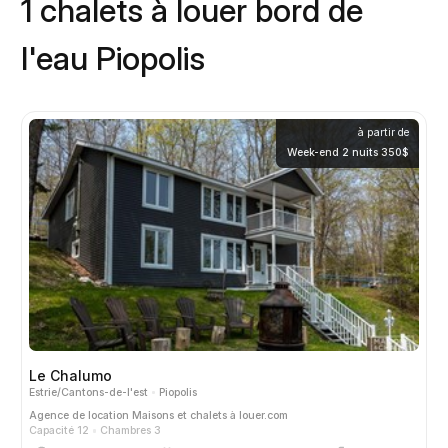
1 chalets à louer bord de
l'eau Piopolis
à partir de
Week-end 2 nuits 350$
Le Chalumo
Estrie/Cantons-de-l'est
Piopolis
Agence de location
Maisons et chalets à louer.com
Capacité 12
Chambres 3