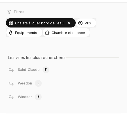
Filtres
Chalets à louer bord de l'eau
Prix
Équipements
Chambre et espace
Les villes les plus recherchées.
Saint-Claude
11
Weedon
9
Windsor
8