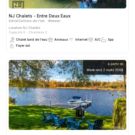
NJ Chalets - Entre Deux Eaux
Estrie/Cantons-de-l'est
Weedon
Location
NJ Chalets
Capacité 6
Chambres 2
Chalet bord de l'eau
Animaux
Internet
A/C
Spa
Foyer ext.
à partir de
Week-end 2 nuits 350$