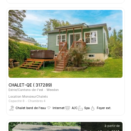
CHALET-QE ( 317289)
Estrie/Cantons-de-l'est
Weedon
Location
MonsieurChalets
Capacité 8
Chambres 4
Chalet bord de l'eau
Internet
A/C
Spa
Foyer ext.
à partir de