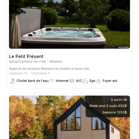
Le Petit Présent
Estrie/Cantons-de-l'est
Weedon
Agence de location
Maisons et chalets à louer.com
Capacité 12
Chambres 4
Chalet bord de l'eau
Internet
A/C
Spa
Foyer ext.
à partir de
Week-end 2 nuits 650$
Semaine 1350$