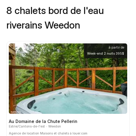
8 chalets bord de l'eau
riverains Weedon
à partir de
Week-end 2 nuits 395$
Au Domaine de la Chute Pellerin
Estrie/Cantons-de-l'est
Weedon
Agence de location
Maisons et chalets à louer.com