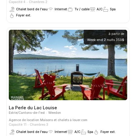
Capacité 4
Chambres 2
Chalet bord de l'eau
Internet
Tv / cable
A/C
Spa
Foyer ext.
à partir de
Week-end 2 nuits 350$
La Perle du Lac Louise
Estrie/Cantons-de-l'est
Weedon
Agence de location
Maisons et chalets à louer.com
Capacité 11
Chambres 3
Chalet bord de l'eau
Internet
A/C
Spa
Foyer ext.