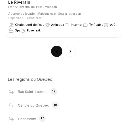
Le Riverain
Estrie/Cantons-de-l'est
Weedon
Agence de location
Maisons et chalets à louer.com
Capacité 4
Chambres 2
Chalet bord de l'eau
Animaux
Internet
Tv / cable
A/C
Spa
Foyer ext.
(current)
1
Les régions du Québec
19
Bas Saint-Laurent
10
Centre du Québec
17
Charlevoix