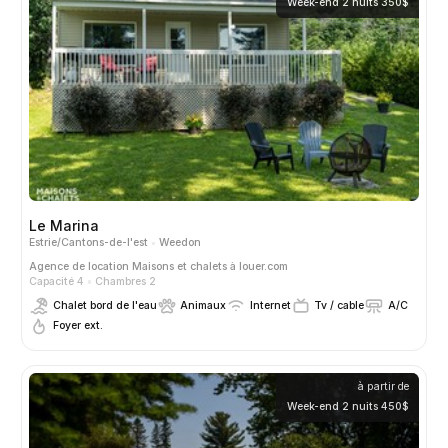
Week-end 2 nuits 350$
Le Marina
Estrie/Cantons-de-l'est
Weedon
Agence de location
Maisons et chalets à louer.com
Capacité 4
Chambres 2
Chalet bord de l'eau
Animaux
Internet
Tv / cable
A/C
Foyer ext.
à partir de
Week-end 2 nuits 450$