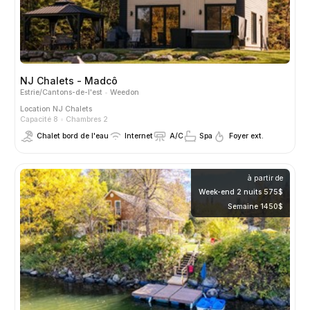
NJ Chalets - Madcô
Estrie/Cantons-de-l'est
Weedon
Location
NJ Chalets
Capacité 8
Chambres 2
Chalet bord de l'eau
Internet
A/C
Spa
Foyer ext.
à partir de
Week-end 2 nuits 575$
Semaine 1450$