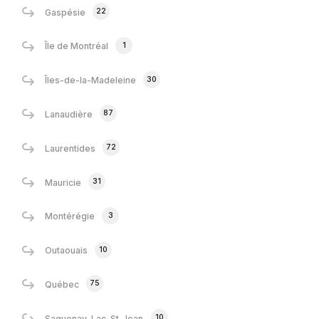
22
Gaspésie
1
Île de Montréal
30
Îles-de-la-Madeleine
87
Lanaudière
72
Laurentides
31
Mauricie
3
Montérégie
10
Outaouais
75
Québec
10
Saguenay-Lac-St-Jean