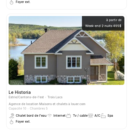
Foyer ext.
à partir de
Week-end 2 nuits 495$
Le Historia
Estrie/Cantons-de-l'est
Trois Lacs
Agence de location
Maisons et chalets à louer.com
Capacité 10
Chambres 5
Chalet bord de l'eau
Internet
Tv / cable
A/C
Spa
Foyer ext.