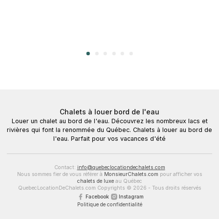
Chalets à louer bord de l'eau
Louer un chalet au bord de l'eau. Découvrez les nombreux lacs et
rivières qui font la renommée du Québec. Chalets à louer au bord de
l'eau. Parfait pour vos vacances d'été
Contact:
info@quebeclocationdechalets.com
Nous sommes fier de vous référer à
MonsieurChalets.com
pour afficher vos
chalets de luxe
au Québec
QuebecLocationDeChalets.com Copyrights © 2026 - Tous droits réservés
Facebook
Instagram
Politique de confidentialité