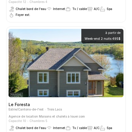
Capacité 12
Chambres 4
Chalet bord de l'eau
Internet
Tv / cable
A/C
Spa
Foyer ext.
à partir de
Week-end 2 nuits 495$
Le Foresta
Estrie/Cantons-de-l'est
Trois Lacs
Agence de location
Maisons et chalets à louer.com
Capacité 10
Chambres 5
Chalet bord de l'eau
Internet
Tv / cable
A/C
Spa