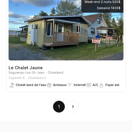
Week-end 2 nuits 500$
Semaine 1400$
Le Chalet Jaune
Saguenay-Lac-St-Jean
Chambord
Capacité 8
Chambres 2
Chalet bord de l'eau
Animaux
Internet
A/C
Foyer ext.
(current)
1