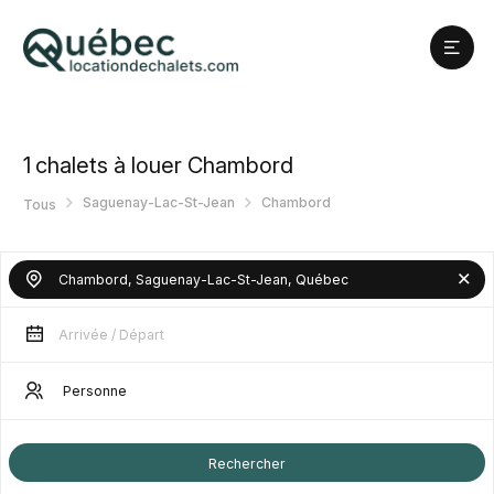
1
chalets à louer Chambord
Saguenay-Lac-St-Jean
Chambord
Tous