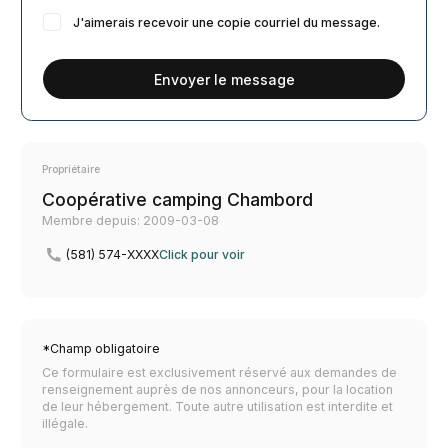
J'aimerais recevoir une copie courriel du message.
Envoyer le message
Propriétaire
Coopérative camping Chambord
Membre depuis: 2009-03-08
(581) 574-XXXX
Click pour voir
*Champ obligatoire
Ce formulaire est exclusivement réservé aux demandes de
renseignement auprès de nos annonceurs, pour la location
de leur hébergement. Toute autre utilisation est interdite et
illégale.