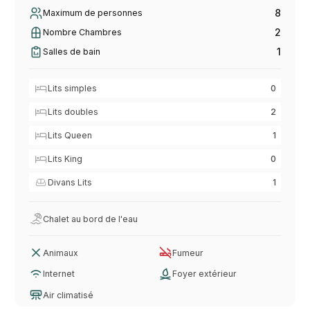
8
Maximum de personnes
2
Nombre Chambres
1
Salles de bain
Lits simples
0
Lits doubles
2
Lits Queen
1
Lits King
0
Divans Lits
1
Chalet au bord de l'eau
Animaux
Fumeur
Internet
Foyer extérieur
Air climatisé