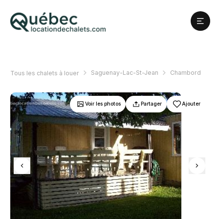
Saguenay-Lac-St-Jean
Chambord
Tous les chalets à louer
Voir les photos
Partager
Ajouter