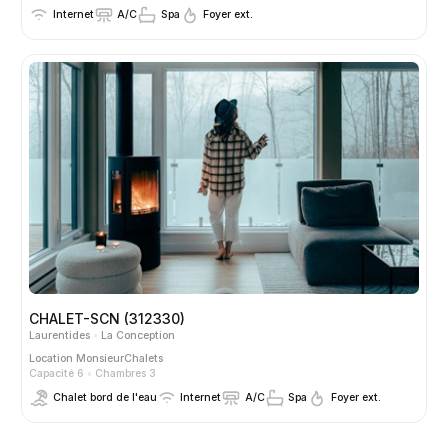
Internet
A/C
Spa
Foyer ext.
CHALET-SCN (312330)
Laurentides
La Conception
Location
MonsieurChalets
Capacité 6
Chambres 3
Chalet bord de l'eau
Internet
A/C
Spa
Foyer ext.