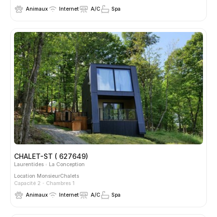
Animaux
Internet
A/C
Spa
CHALET-ST ( 627649)
Laurentides
La Conception
Location
MonsieurChalets
Capacité 2
Chambres 1
Animaux
Internet
A/C
Spa