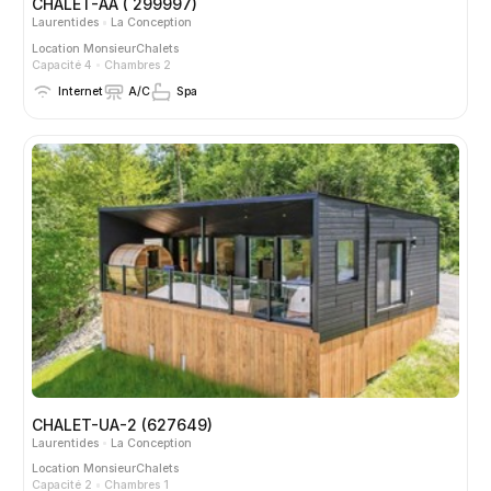
CHALET-AA ( 299997)
Laurentides
La Conception
Location
MonsieurChalets
Capacité 4
Chambres 2
Internet
A/C
Spa
CHALET-UA-2 (627649)
Laurentides
La Conception
Location
MonsieurChalets
Capacité 2
Chambres 1