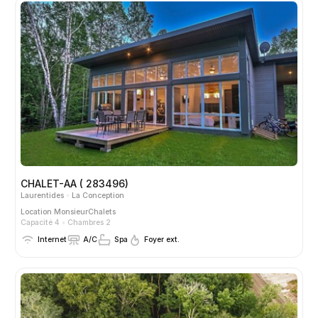
CHALET-AA ( 283496)
Laurentides
La Conception
Location
MonsieurChalets
Capacité 4
Chambres 2
Internet
A/C
Spa
Foyer ext.