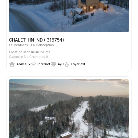
CHALET-HN-ND ( 316754)
Laurentides
La Conception
Location
MonsieurChalets
Capacité 3
Chambres 0
Animaux
Internet
A/C
Foyer ext.