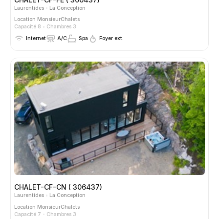
Laurentides
La Conception
Location
MonsieurChalets
Capacité 8
Chambres 3
Internet
A/C
Spa
Foyer ext.
CHALET-CF-CN ( 306437)
Laurentides
La Conception
Location
MonsieurChalets
Capacité 7
Chambres 3