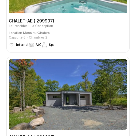
CHALET-AE ( 299997)
Laurentides
La Conception
Location
MonsieurChalets
Capacité 6
Chambres 2
Internet
A/C
Spa