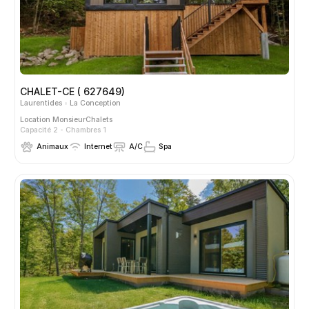
CHALET-CE ( 627649)
Laurentides
La Conception
Location
MonsieurChalets
Capacité 2
Chambres 1
Animaux
Internet
A/C
Spa