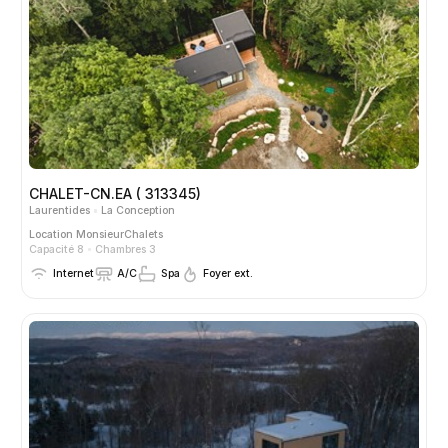
CHALET-CN.EA ( 313345)
Laurentides
La Conception
Location
MonsieurChalets
Capacité 8
Chambres 3
Internet
A/C
Spa
Foyer ext.