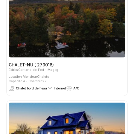
CHALET-NU ( 279016)
Estrie/Cantons-de-l'est
Magog
Location
MonsieurChalets
Capacité 4
Chambres 2
Chalet bord de l'eau
Internet
A/C