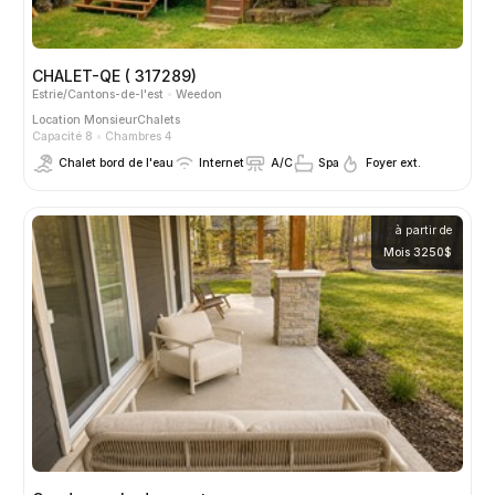
CHALET-QE ( 317289)
Estrie/Cantons-de-l'est
Weedon
Location
MonsieurChalets
Capacité 8
Chambres 4
Chalet bord de l'eau
Internet
A/C
Spa
Foyer ext.
à partir de
Mois 3250$