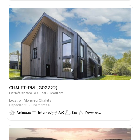
CHALET-PM ( 302722)
Estrie/Cantons-de-l'est
Shefford
Location
MonsieurChalets
Capacité 21
Chambres 6
Animaux
Internet
A/C
Spa
Foyer ext.