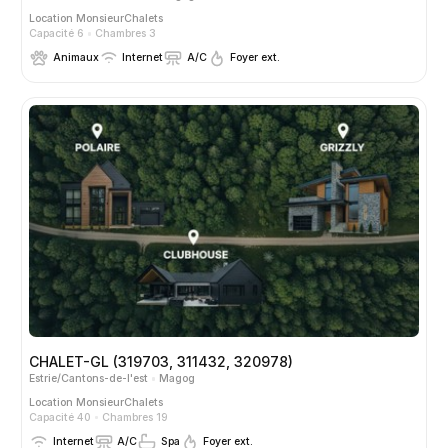
Location
MonsieurChalets
Capacité 6
Chambres 3
Animaux
Internet
A/C
Foyer ext.
CHALET-GL (319703, 311432, 320978)
Estrie/Cantons-de-l'est
Magog
Location
MonsieurChalets
Capacité 40
Chambres 19
Internet
A/C
Spa
Foyer ext.