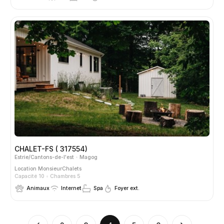
CHALET-FS ( 317554)
Estrie/Cantons-de-l'est
Magog
Location
MonsieurChalets
Capacité 10
Chambres 5
Animaux
Internet
Spa
Foyer ext.