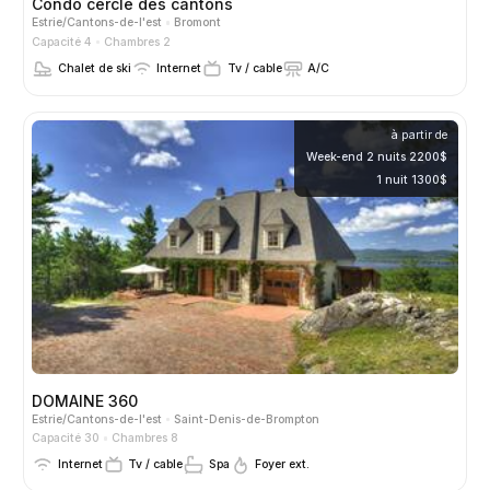
Condo cercle des cantons
Estrie/Cantons-de-l'est
Bromont
Capacité 4
Chambres 2
Chalet de ski
Internet
Tv / cable
A/C
à partir de
Week-end 2 nuits 2200$
1 nuit 1300$
DOMAINE 360
Estrie/Cantons-de-l'est
Saint-Denis-de-Brompton
Capacité 30
Chambres 8
Internet
Tv / cable
Spa
Foyer ext.