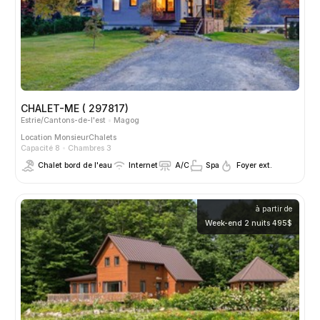
CHALET-ME ( 297817)
Estrie/Cantons-de-l'est
Magog
Location
MonsieurChalets
Capacité 8
Chambres 3
Chalet bord de l'eau
Internet
A/C
Spa
Foyer ext.
à partir de
Week-end 2 nuits 495$