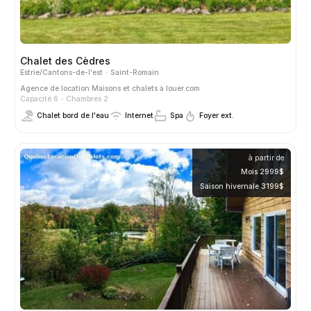
Chalet des Cèdres
Estrie/Cantons-de-l'est
Saint-Romain
Agence de location
Maisons et chalets à louer.com
Capacité 6
Chambres 2
Chalet bord de l'eau
Internet
Spa
Foyer ext.
à partir de
Mois 2999$
Saison hivernale 3199$