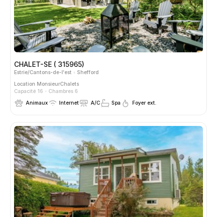
CHALET-SE ( 315965)
Estrie/Cantons-de-l'est
Shefford
Location
MonsieurChalets
Capacité 16
Chambres 6
Animaux
Internet
A/C
Spa
Foyer ext.