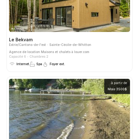
Le Bekvam
Estrie/Cantons-de-l'est
Sainte-Cécile-de-Whitton
Agence de location
Maisons et chalets à louer.com
Capacité 6
Chambres 2
Internet
Spa
Foyer ext.
à partir de
Mois 3500$