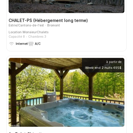
CHALET-PS (Hébergement long terme)
Estrie/Cantons-de-l'est
Bromont
Location
MonsieurChalets
Capacité 8
Chambres 3
Internet
A/C
à partir de
Week-end 2 nuits 495$