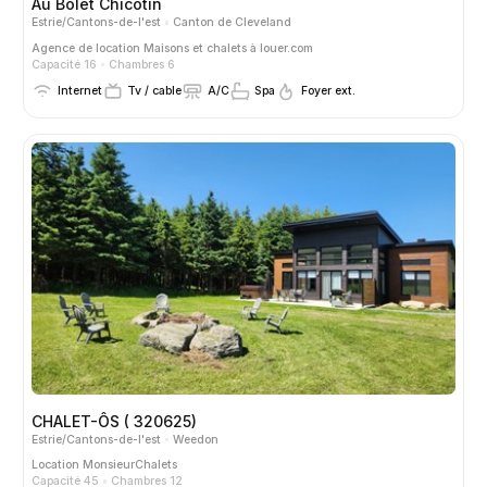
Au Bolet Chicotin
Estrie/Cantons-de-l'est
Canton de Cleveland
Agence de location
Maisons et chalets à louer.com
Capacité 16
Chambres 6
Internet
Tv / cable
A/C
Spa
Foyer ext.
CHALET-ÔS ( 320625)
Estrie/Cantons-de-l'est
Weedon
Location
MonsieurChalets
Capacité 45
Chambres 12