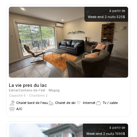
à partir de
Week-end 2 nuits 525$
La vie pres du lac
Estrie/Cantons-de-l'est
Magog
Capacité 6
Chambres 2
Chalet bord de l'eau
Chalet de ski
Internet
Tv / cable
A/C
à partir de
Week-end 2 nuits 1990$