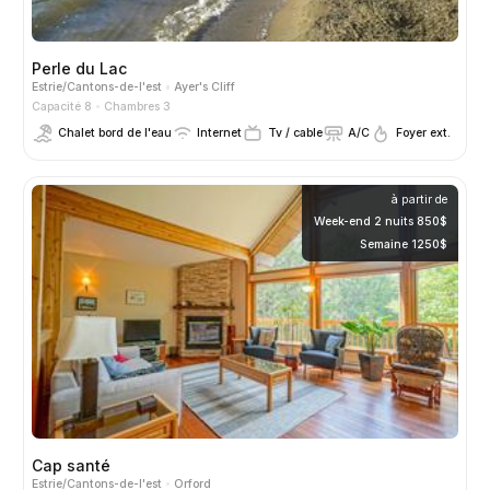
Perle du Lac
Estrie/Cantons-de-l'est
Ayer's Cliff
Capacité 8
Chambres 3
Chalet bord de l'eau
Internet
Tv / cable
A/C
Foyer ext.
à partir de
Week-end 2 nuits 850$
Semaine 1250$
Cap santé
Estrie/Cantons-de-l'est
Orford