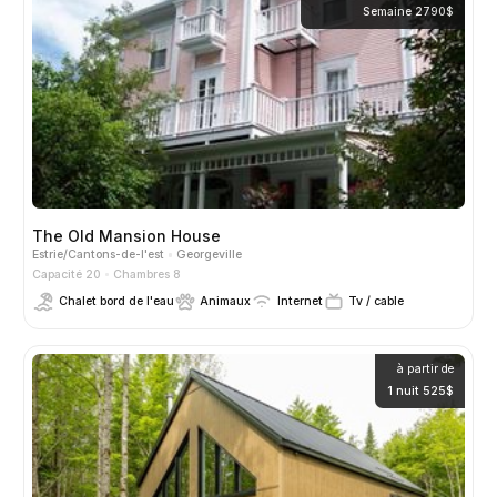
Semaine 2790$
The Old Mansion House
Estrie/Cantons-de-l'est
Georgeville
Capacité 20
Chambres 8
Chalet bord de l'eau
Animaux
Internet
Tv / cable
à partir de
1 nuit 525$