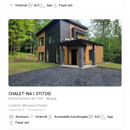
Internet
A/C
Spa
Foyer ext.
CHALET-NA ( 311726)
Estrie/Cantons-de-l'est
Magog
Location
MonsieurChalets
Capacité 8
Chambres 3
Animaux
Internet
Accessible handicapés
A/C
Spa
Foyer ext.