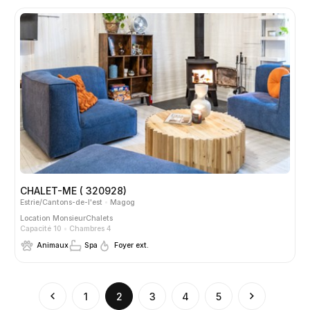
CHALET-ME ( 320928)
Estrie/Cantons-de-l'est
Magog
Location
MonsieurChalets
Capacité 10
Chambres 4
Animaux
Spa
Foyer ext.
(current)
1
2
3
4
5