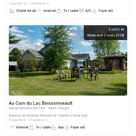
Capacité 12
Chambres 5
Chalet de ski
Internet
Tv / cable
A/C
Foyer ext.
à partir de
Week-end 2 nuits 375$
Au Coin du Lac Boissonneault
Estrie/Cantons-de-l'est
Saint-Claude
Agence de location
Maisons et chalets à louer.com
Capacité 6
Chambres 2
Internet
Tv / cable
Spa
Foyer ext.