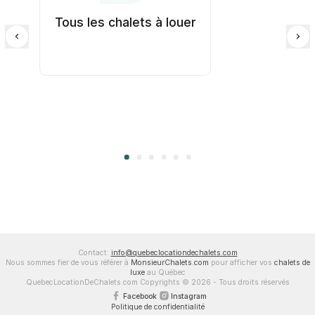
Tous les chalets à louer
Contact:
info@quebeclocationdechalets.com
Nous sommes fier de vous référer à
MonsieurChalets.com
pour afficher vos
chalets de
luxe
au Québec
QuebecLocationDeChalets.com Copyrights © 2026 - Tous droits réservés
Facebook
Instagram
Politique de confidentialité