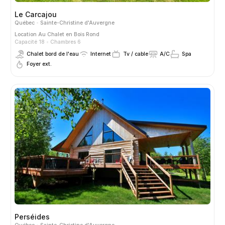
Le Carcajou
Québec
Sainte-Christine d'Auvergne
Location
Au Chalet en Bois Rond
Capacité 18
Chambres 6
Chalet bord de l'eau
Internet
Tv / cable
A/C
Spa
Foyer ext.
Perséides