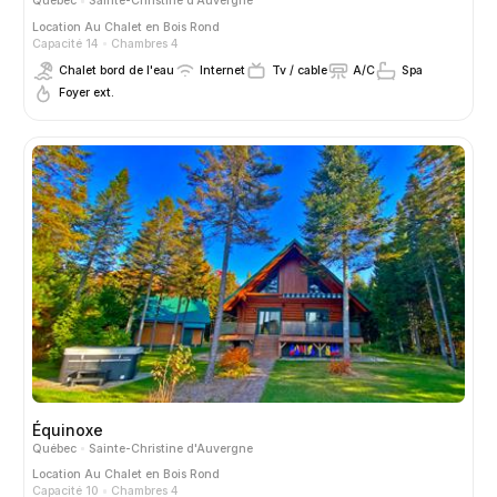
Québec
Sainte-Christine d'Auvergne
Location
Au Chalet en Bois Rond
Capacité 14
Chambres 4
Chalet bord de l'eau
Internet
Tv / cable
A/C
Spa
Foyer ext.
Équinoxe
Québec
Sainte-Christine d'Auvergne
Location
Au Chalet en Bois Rond
Capacité 10
Chambres 4