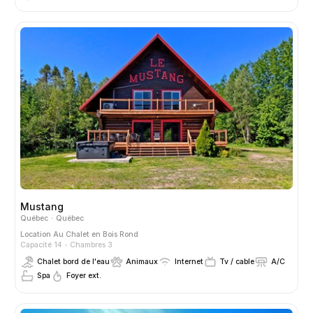
Mustang
Québec
Québec
Location
Au Chalet en Bois Rond
Capacité 14
Chambres 3
Chalet bord de l'eau
Animaux
Internet
Tv / cable
A/C
Spa
Foyer ext.