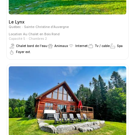
Le Lynx
Québec
Sainte-Christine d'Auvergne
Location
Au Chalet en Bois Rond
Capacité 5
Chambres 2
Chalet bord de l'eau
Animaux
Internet
Tv / cable
Spa
Foyer ext.