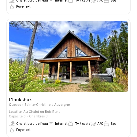
Chalet bord de l'eau
Internet
Tv / cable
A/C
Spa
Foyer ext.
L'Inukshuk
Québec
Sainte-Christine d'Auvergne
Location
Au Chalet en Bois Rond
Capacité 6
Chambres 3
Chalet bord de l'eau
Internet
Tv / cable
A/C
Spa
Foyer ext.