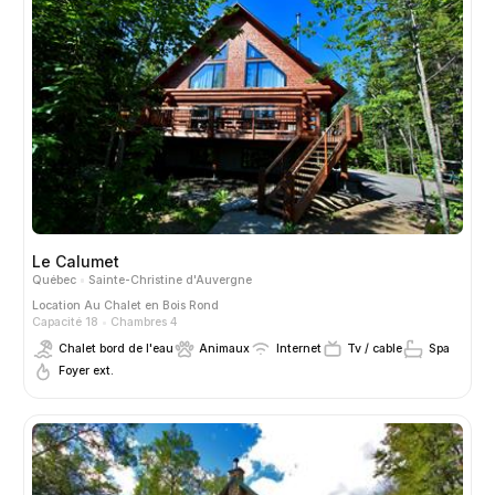
Le Calumet
Québec
Sainte-Christine d'Auvergne
Location
Au Chalet en Bois Rond
Capacité 18
Chambres 4
Chalet bord de l'eau
Animaux
Internet
Tv / cable
Spa
Foyer ext.