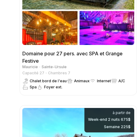
Domaine pour 27 pers. avec SPA et Grange
Festive
Mauricie
Sainte-Ursule
Capacité 27
Chambres 7
Chalet bord de l'eau
Animaux
Internet
A/C
Spa
Foyer ext.
à partir de
Week-end 2 nuits 675$
Semaine 225$