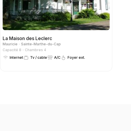
La Maison des Leclerc
Mauricie
Sainte-Marthe-du-Cap
Capacité 8
Chambres 4
Internet
Tv / cable
A/C
Foyer ext.