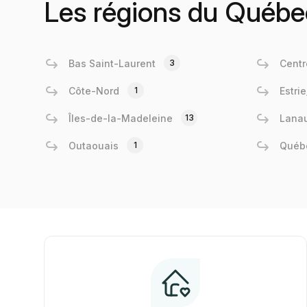
Les régions du Québe
Bas Saint-Laurent
3
Centr
Côte-Nord
1
Estri
Îles-de-la-Madeleine
13
Lanau
Outaouais
1
Québ