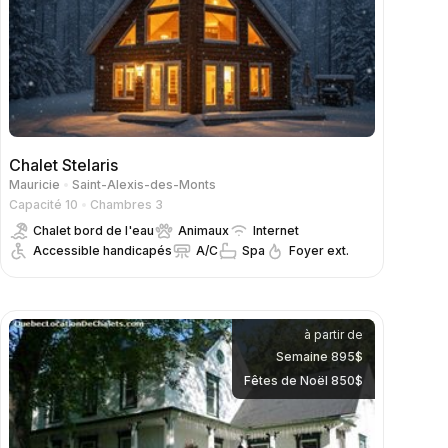
Chalet Stelaris
Mauricie
Saint-Alexis-des-Monts
Capacité 10
Chambres 3
Chalet bord de l'eau
Animaux
Internet
Accessible handicapés
A/C
Spa
Foyer ext.
à partir de
Semaine 895$
Fêtes de Noël 850$