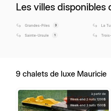
Les villes disponibles
Grandes-Piles
3
La T
Sainte-Ursule
1
Trois
9 chalets de luxe Mauricie
à partir de
Week-end 2 nuits 1200$
Week-end 3 nuits 1500$