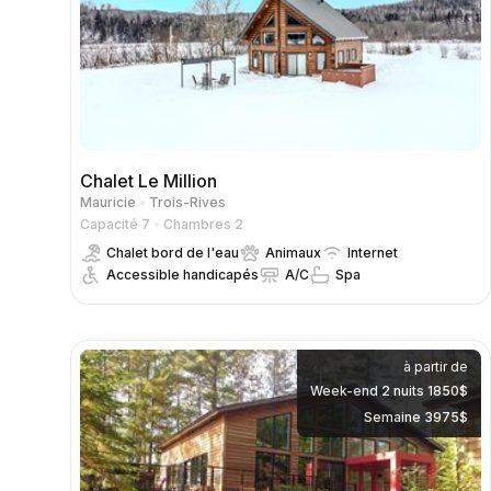
Chalet Le Million
Mauricie
Trois-Rives
Capacité 7
Chambres 2
Chalet bord de l'eau
Animaux
Internet
Accessible handicapés
A/C
Spa
à partir de
Week-end 2 nuits 1850$
Semaine 3975$