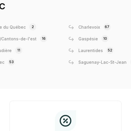
c
e du Québec
2
Charlevoix
67
e/Cantons-de-l'est
16
Gaspésie
10
dière
11
Laurentides
52
ec
53
Saguenay-Lac-St-Jean