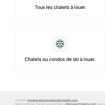
Tous les chalets à louer
Chalets ou condos de ski à louer.
Contact:
info@quebeclocationdechalets.com
Nous sommes fier de vous référer à
MonsieurChalets.com
pour a