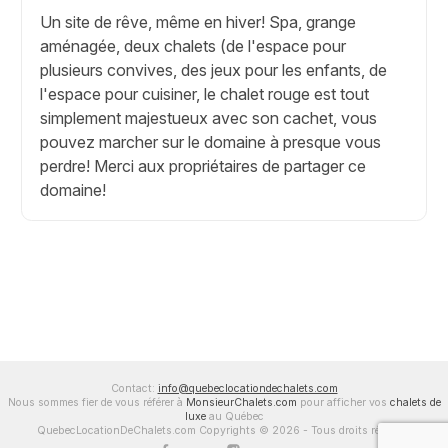
Un site de rêve, même en hiver! Spa, grange
aménagée, deux chalets (de l'espace pour
plusieurs convives, des jeux pour les enfants, de
l'espace pour cuisiner, le chalet rouge est tout
simplement majestueux avec son cachet, vous
pouvez marcher sur le domaine à presque vous
perdre! Merci aux propriétaires de partager ce
domaine!
Contact:
info@quebeclocationdechalets.com
Nous sommes fier de vous référer à
MonsieurChalets.com
pour afficher vos
chalets de
luxe
au Québec
QuebecLocationDeChalets.com Copyrights © 2026 - Tous droits réservés