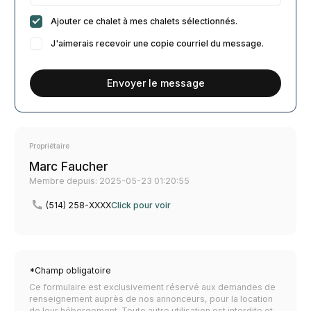
Ajouter ce chalet à mes chalets sélectionnés.
J'aimerais recevoir une copie courriel du message.
Envoyer le message
Propriétaire
Marc Faucher
Membre depuis: 2025-05-23 01:20:55
(514) 258-XXXX
Click pour voir
*Champ obligatoire
Ce formulaire est exclusivement réservé aux demandes de
renseignement auprès de nos annonceurs, pour la location
de leur hébergement. Toute autre utilisation est interdite et