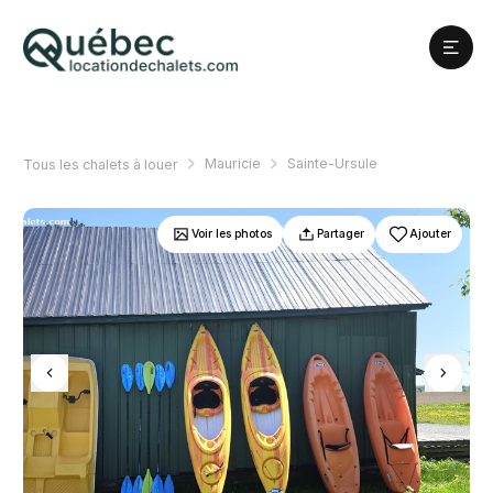
Mauricie
Sainte-Ursule
Tous les chalets à louer
Voir les photos
Partager
Ajouter