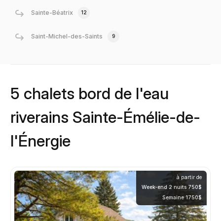
Sainte-Béatrix
12
Saint-Michel-des-Saints
9
5 chalets bord de l'eau
riverains Sainte-Émélie-de-
l'Énergie
à partir de
Week-end 2 nuits 750$
Semaine 1750$