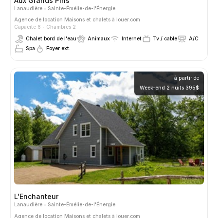
Aux Grands Pins
Lanaudière
Sainte-Émélie-de-l'Énergie
Agence de location
Maisons et chalets à louer.com
Capacité 6
Chambres 2
Chalet bord de l'eau
Animaux
Internet
Tv / cable
A/C
Spa
Foyer ext.
à partir de
Week-end 2 nuits 395$
L'Enchanteur
Lanaudière
Sainte-Émélie-de-l'Énergie
Agence de location
Maisons et chalets à louer.com