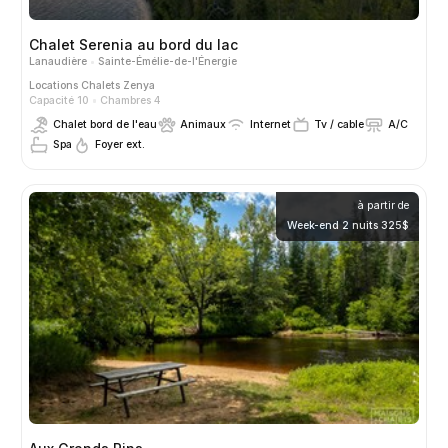
Chalet Serenia au bord du lac
Lanaudière
Sainte-Émélie-de-l'Énergie
Locations
Chalets Zenya
Capacité 10
Chambres 4
Chalet bord de l'eau
Animaux
Internet
Tv / cable
A/C
Spa
Foyer ext.
à partir de
Week-end 2 nuits 325$