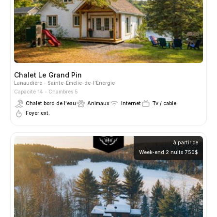
Chalet Le Grand Pin
Lanaudière
Sainte-Émélie-de-l'Énergie
Capacité 14
Chambres 5
Chalet bord de l'eau
Animaux
Internet
Tv / cable
Foyer ext.
à partir de
Week-end 2 nuits 750$