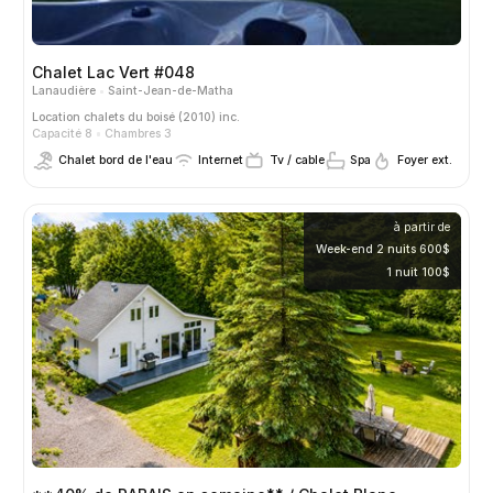
Chalet Lac Vert #048
Lanaudière
Saint-Jean-de-Matha
Location
chalets du boisé (2010) inc.
Capacité 8
Chambres 3
Chalet bord de l'eau
Internet
Tv / cable
Spa
Foyer ext.
à partir de
Week-end 2 nuits 600$
1 nuit 100$