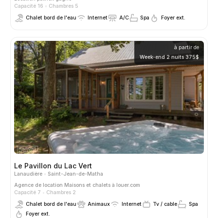
Capacité 16
Chambres 5
Chalet bord de l'eau
Internet
A/C
Spa
Foyer ext.
à partir de
Week-end 2 nuits 375$
Le Pavillon du Lac Vert
Lanaudière
Saint-Jean-de-Matha
Agence de location
Maisons et chalets à louer.com
Capacité 7
Chambres 2
Chalet bord de l'eau
Animaux
Internet
Tv / cable
Spa
Foyer ext.