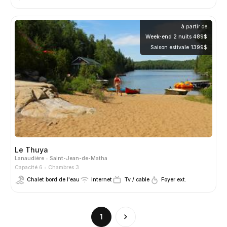
à partir de
Week-end 2 nuits 489$
Saison estivale 1399$
Le Thuya
Lanaudière
Saint-Jean-de-Matha
Capacité 6
Chambres 3
Chalet bord de l'eau
Internet
Tv / cable
Foyer ext.
(current)
1