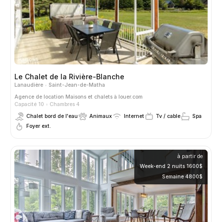
Le Chalet de la Rivière-Blanche
Lanaudière
Saint-Jean-de-Matha
Agence de location
Maisons et chalets à louer.com
Capacité 10
Chambres 4
Chalet bord de l'eau
Animaux
Internet
Tv / cable
Spa
Foyer ext.
à partir de
Week-end 2 nuits 1600$
Semaine 4800$