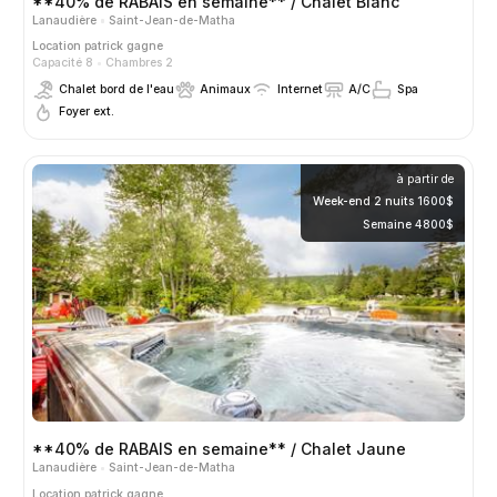
**40% de RABAIS en semaine** / Chalet Blanc
Lanaudière
Saint-Jean-de-Matha
Location
patrick gagne
Capacité 8
Chambres 2
Chalet bord de l'eau
Animaux
Internet
A/C
Spa
Foyer ext.
à partir de
Week-end 2 nuits 1600$
Semaine 4800$
**40% de RABAIS en semaine** / Chalet Jaune
Lanaudière
Saint-Jean-de-Matha
Location
patrick gagne