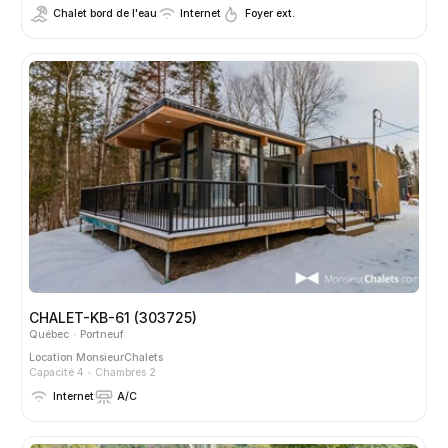
Chalet bord de l'eau
Internet
Foyer ext.
CHALET-KB-61 (303725)
Québec
Portneuf
Location
MonsieurChalets
Capacité 4
Chambres 2
Internet
A/C