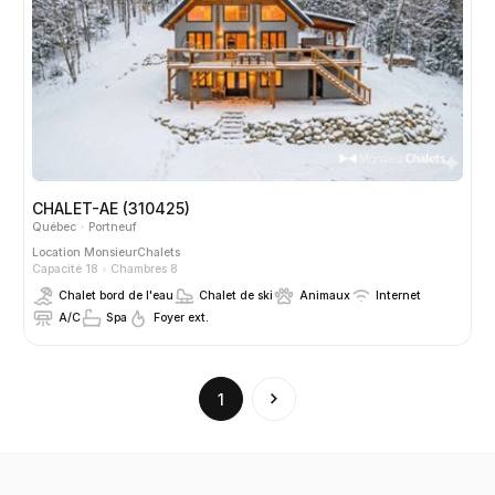
CHALET-AE (310425)
Québec
Portneuf
Location
MonsieurChalets
Capacité 18
Chambres 8
Chalet bord de l'eau
Chalet de ski
Animaux
Internet
A/C
Spa
Foyer ext.
(current)
1