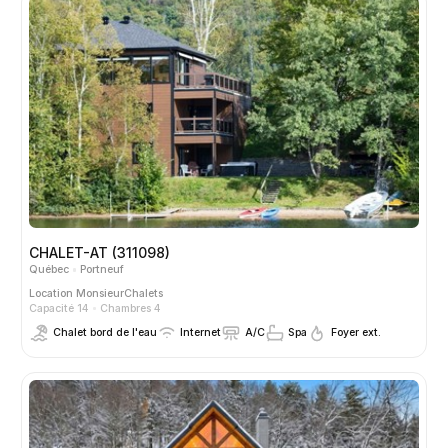
CHALET-AT (311098)
Québec
Portneuf
Location
MonsieurChalets
Capacité 14
Chambres 4
Chalet bord de l'eau
Internet
A/C
Spa
Foyer ext.