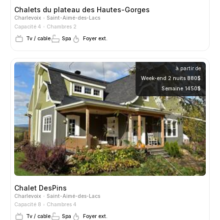
Chalets du plateau des Hautes-Gorges
Charlevoix
Saint-Aimé-des-Lacs
Capacité 4
Chambres 2
Tv / cable
Spa
Foyer ext.
à partir de
Week-end 2 nuits 880$
Semaine 1450$
Chalet DesPins
Charlevoix
Saint-Aimé-des-Lacs
Capacité 8
Chambres 4
Tv / cable
Spa
Foyer ext.