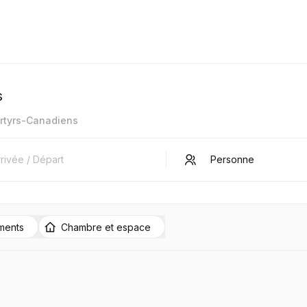
s
rtyrs-Canadiens
ments
Chambre et espace