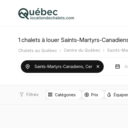
1
chalets à louer Saints-Martyrs-Canadien
Centre du Québec
Saints-Ma
Chalets au Québec
Filtres
Catégories
Prix
Équipe