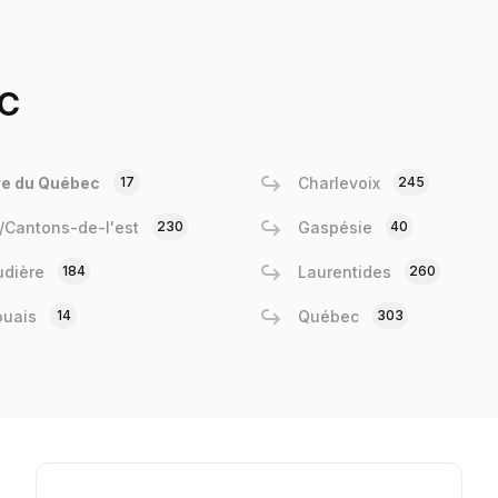
c
re du Québec
17
Charlevoix
245
e/Cantons-de-l'est
230
Gaspésie
40
dière
184
Laurentides
260
ouais
14
Québec
303