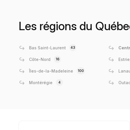
Les régions du Québe
Bas Saint-Laurent
43
Cent
Côte-Nord
16
Estri
Îles-de-la-Madeleine
100
Lanau
Montérégie
4
Outa