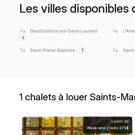
Les villes disponible
Deschaillons-sur-Saint-Laurent
L'Aven
1
Saint-Pierre-Baptiste
1
Saint
1 chalets à louer Saints-M
à partir de
Week-end 2 nuits 375$