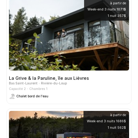
à partir de
Week-end 3 nuits 1071$
1 nuit 357$
La Grive & la Paruline, île aux Lièvres
Bas Saint-Laurent
Rivière-du-Loup
Capacité 2
Chambres 1
Chalet bord de l'eau
à partir de
Week-end 3 nuits 1686$
1 nuit 562$