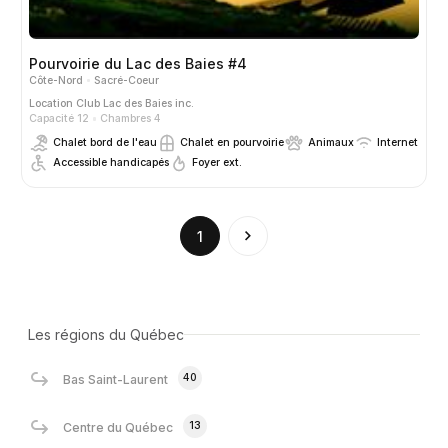
Pourvoirie du Lac des Baies #4
Côte-Nord
Sacré-Coeur
Location
Club Lac des Baies inc.
Capacité 12
Chambres 4
Chalet bord de l'eau
Chalet en pourvoirie
Animaux
Internet
Accessible handicapés
Foyer ext.
(current)
1
Les régions du Québec
40
Bas Saint-Laurent
13
Centre du Québec