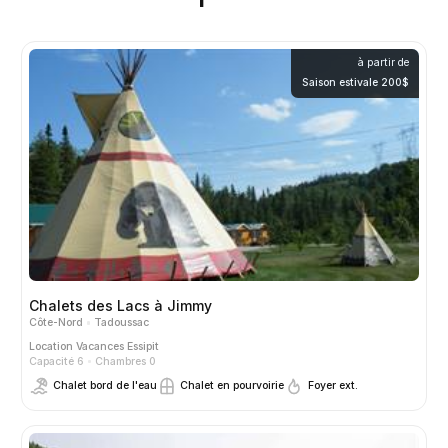
à partir de
Saison estivale 200$
Chalets des Lacs à Jimmy
Côte-Nord
Tadoussac
Location
Vacances Essipit
Capacité 6
Chambres 0
Chalet bord de l'eau
Chalet en pourvoirie
Foyer ext.