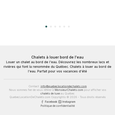
Chalets à louer bord de l'eau
Louer un chalet au bord de l'eau. Découvrez les nombreux lacs et
rivières qui font la renommée du Québec. Chalets à louer au bord de
l'eau. Parfait pour vos vacances d'été
Contact:
info@quebeclocationdechalets.com
Nous sommes fier de vous référer à
MonsieurChalets.com
pour afficher vos
chalets de luxe
au Québec
QuebecLocationDeChalets.com Copyrights © 2026 - Tous droits réservés
Facebook
Instagram
Politique de confidentialité