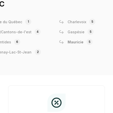
c
e du Québec
1
Charlevoix
5
e/Cantons-de-l'est
4
Gaspésie
5
ntides
6
Mauricie
5
enay-Lac-St-Jean
2