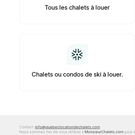
Tous les chalets à louer
Chalets ou condos de ski à louer.
Contact:
info@quebeclocationdechalets.com
Nous sommes fier de vous référer à
MonsieurChalets.com
pour a