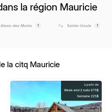
 dans la région Mauricie
-Alexis-des-Monts
1
Sainte-Ursule
1
de la citq Mauricie
à partir de
Week-end 2 nuits 675$
Semaine 225$