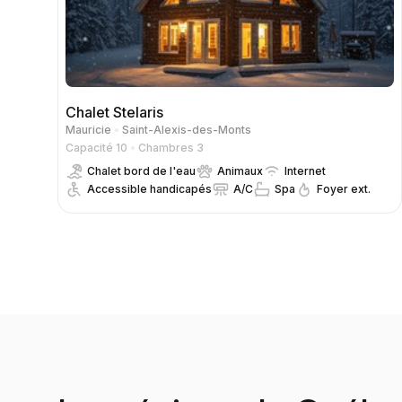
Chalet Stelaris
Mauricie
Saint-Alexis-des-Monts
Capacité 10
Chambres 3
Chalet bord de l'eau
Animaux
Internet
Accessible handicapés
A/C
Spa
Foyer ext.