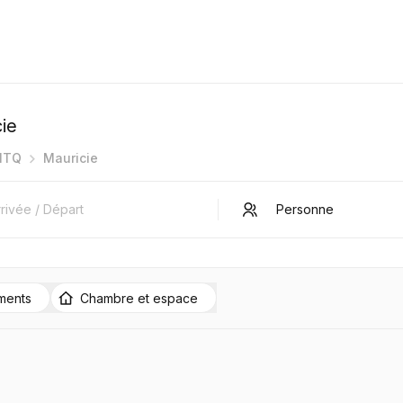
cie
CITQ
Mauricie
ments
Chambre et espace