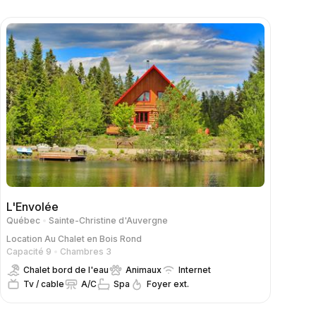
L'Envolée
Québec
Sainte-Christine d'Auvergne
Location
Au Chalet en Bois Rond
Capacité 9
Chambres 3
Chalet bord de l'eau
Animaux
Internet
Tv / cable
A/C
Spa
Foyer ext.