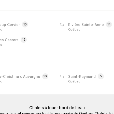
oup Cervier
10
Rivière Sainte-Anne
14
c
Québec
es Castors
12
c
e-Christine d'Auvergne
59
Saint-Raymond
5
c
Québec
Chalets à louer bord de l'eau
reux lacs et rivières qui font la renommée du Québec. Chalets à lo