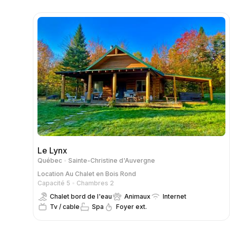
Le Lynx
Québec
Sainte-Christine d'Auvergne
Location
Au Chalet en Bois Rond
Capacité 5
Chambres 2
Chalet bord de l'eau
Animaux
Internet
Tv / cable
Spa
Foyer ext.