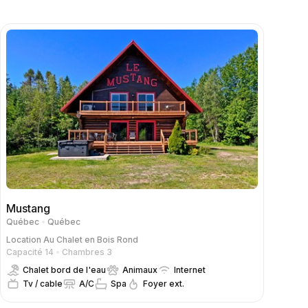
Mustang
Québec
Québec
Location
Au Chalet en Bois Rond
Capacité 14
Chambres 3
Chalet bord de l'eau
Animaux
Internet
Tv / cable
A/C
Spa
Foyer ext.