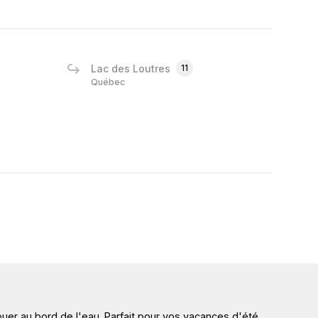
Lac des Loutres
11
Québec
uer au bord de l'eau. Parfait pour vos vacances d'été