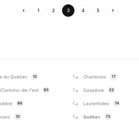
(current)
1
2
3
4
5
e du Québec
10
Charlevoix
17
e/Cantons-de-l'est
85
Gaspésie
22
dière
86
Laurentides
74
ouais
10
Québec
75