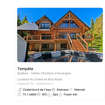
Tempête
Québec
Sainte-Christine d'Auvergne
Location
Au Chalet en Bois Rond
Capacité 16
Chambres 5
Chalet bord de l'eau
Animaux
Internet
Tv / cable
A/C
Spa
Foyer ext.