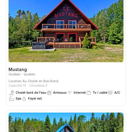
Mustang
Québec
Québec
Location
Au Chalet en Bois Rond
Capacité 14
Chambres 3
Chalet bord de l'eau
Animaux
Internet
Tv / cable
A/C
Spa
Foyer ext.