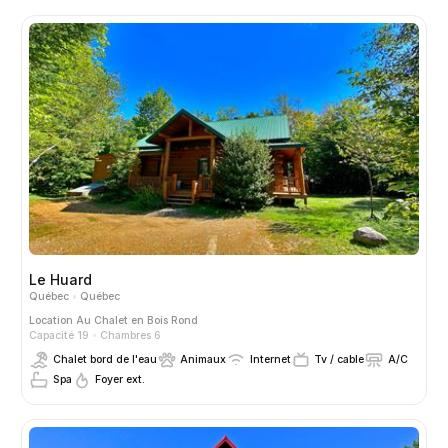
Le Huard
Québec
Québec
Location
Au Chalet en Bois Rond
Capacité 19
Chambres 6
Chalet bord de l'eau
Animaux
Internet
Tv / cable
A/C
Spa
Foyer ext.